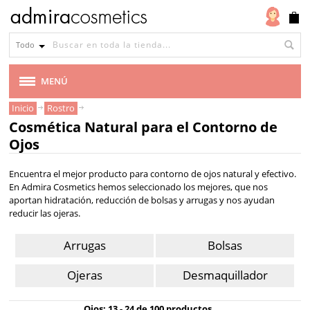
Ojos
Todo
Arrugas
Bolsas
Ojeras
Desmaquillador
MENÚ
Inicio
Rostro
Tipo
MARCAS
Cosmética Natural para el Contorno de
de
piel
Ojos
VEGANA
Todo
Encuentra el mejor producto para contorno de ojos natural y efectivo.
tipo
CABELLO
En Admira Cosmetics hemos seleccionado los mejores, que nos
de
aportan hidratación, reducción de bolsas y arrugas y nos ayudan
reducir las ojeras.
MAQUILLAJE
piel
Piel
Arrugas
Bolsas
ROSTRO
seca
Ojeras
Desmaquillador
Piel
ACEITE PARA EL ROSTRO
normal
Ojos: 13 - 24 de 100 productos