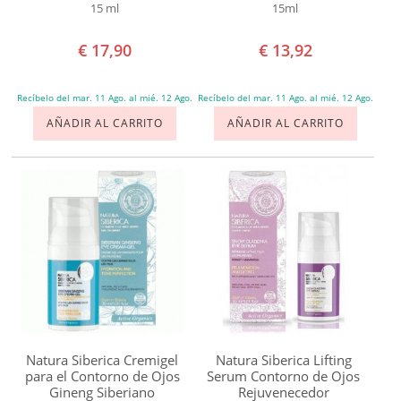
15 ml
15ml
Cicatrices
Contracturas
€ 17,90
€ 13,92
Culito
Irritado
Recíbelo del mar. 11 Ago. al mié. 12 Ago.
Recíbelo del mar. 11 Ago. al mié. 12 Ago.
Dermatitis
AÑADIR AL CARRITO
AÑADIR AL CARRITO
Descamación
Deshidratación
Dolor
articular
Eczemas
Efectos
Negativos
del
Natura Siberica Cremigel
Natura Siberica Lifting
Sol
para el Contorno de Ojos
Serum Contorno de Ojos
Encrespamiento
Gineng Siberiano
Rejuvenecedor