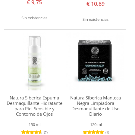
€ 9,75
€ 10,89
Gamarde
Green
Sin existencias
Sin existencias
People
Herbera
i
+
m
Jonzac
Kivvi
Lab.
Natura Siberica Espuma
Natura Siberica Manteca
Biarritz
Desmaquillante Hidratante
Negra Limpiadora
Lavera
para Piel Sensible y
Desmaquillante de Uso
Contorno de Ojos
Diario
Lilà
150 ml
120 ml
Logona
(7)
(1)
Mádara