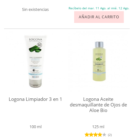
ANTI-EDAD
Armonía
Recíbelo del mar. 11 Ago. al mié. 12 Ago.
Sin existencias
AÑADIR AL CARRITO
ANTI-ACNÉ
Cattier
Centifolia
OJOS
Corpore
Sano
LABIOS
Coslys
CUERPO
D'Alchemy
Dr
SOLAR
Hauschka
Dr
BEBÉS Y NIÑOS
Logona Limpiador 3 en 1
Logona Aceite
Organic
desmaquillante de Ojos de
HOMBRE
Aloe Bio
Egyptian
Magic
HOGAR
100 ml
125 ml
Essentiq
(2)
Florame
TEMAS