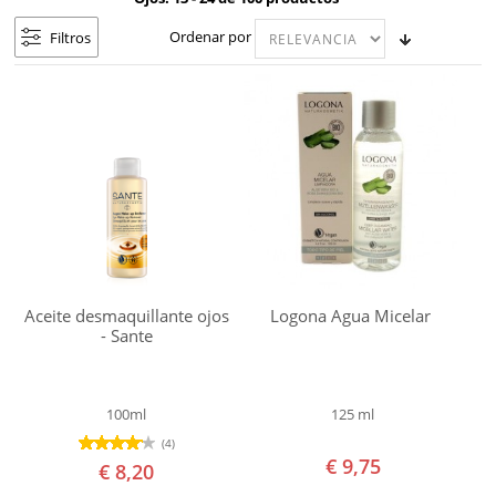
MANTECA Y BÁLSAMO FACIAL
mixta
Ordenar por
Filtros
Piel
CREMA
madura
Piel
ESPONJAS DE KONJAC
sensible
EXFOLIANTE
Marca
Algologie
LIMPIADORA
Alkemilla
MASCARILLA
Amaflora
Aceite desmaquillante ojos
Logona Agua Micelar
Amapola
- Sante
SERUM Y FLUIDO
Biocosmetics
Annemarie
TÓNICO Y AGUA FLORAL
100ml
125 ml
Börlind
(4)
CUIDADO BUCODENTAL
Apeiron
€ 9,75
€ 8,20
Argital