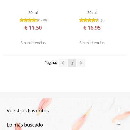
Envejecimiento
30 ml
30 ml
Estrías
(18)
(4)
Flacidez
€ 11,50
€ 16,95
Irritación
después
Sin existencias
Sin existencias
del
Afeitado
Página:
2
Labios
Agrietados
Líneas
de
expresión
Maquillaje
Vuestros Favoritos
e
Lo más buscado
impurezas