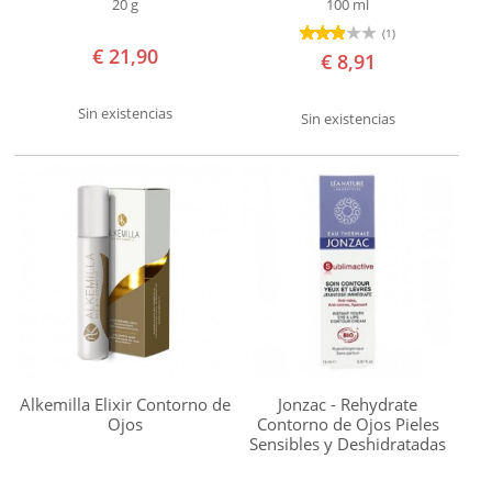
Sante
20 g
100 ml
Sapone
(1)
€ 21,90
€ 8,91
di
un
Sin existencias
Sin existencias
Tempo
Savages
Soultree
Weleda
Ideal
para
combatir
Agresiones
ambientales
Alkemilla Elixir Contorno de
Jonzac - Rehydrate
Arrugas
Ojos
Contorno de Ojos Pieles
Sensibles y Deshidratadas
Bolsas
Caspa