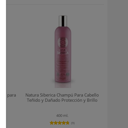
ante para
Natura Siberica Champú Para Cabello
Teñido y Dañado Protección y Brillo
400 ml.
(9)