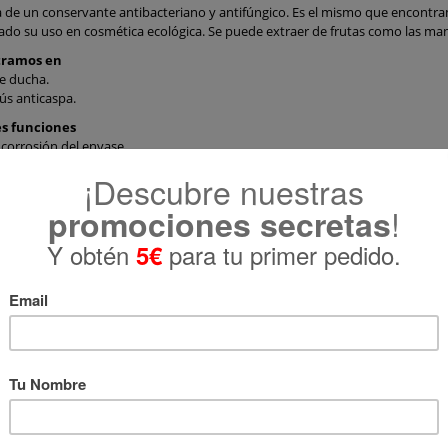
a de un conservante antibacteriano y antifúngico. Es el mismo que encontr
ado su uso en cosmética ecológica. Se puede extraer de frutas como las manzan
tramos en
e ducha.
s anticaspa.
es funciones
a corrosión del envase.
l desarrollo de bacterias y hongos.
el olor del producto.
eces
 European Commission database for information on cosmetic substances and i
uctos de cosmética natural con Sodi
nzoate: 61 - 72 de 141 productos
Ordenar por
 ICEA