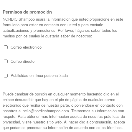
 Siberica Royal Caviar Contorno
Natura Siberica Leche Hidrat
 Ojos Helado Efecto Lifitng
el Cuidado Diario
Instantáneo
15 ml
250 ml
(4)
(7)