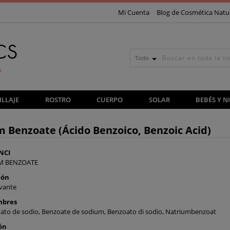
Mi Cuenta
Blog de Cosmética Natu
Todo
LLAJE
ROSTRO
CUERPO
SOLAR
BEBÉS Y N
 Benzoate (Ácido Benzoico, Benzoic Acid)
NCI
M BENZOATE
ión
vante
mbres
ato de sodio, Benzoate de sodium, Benzoato di sodio, Natriumbenzoat
ón