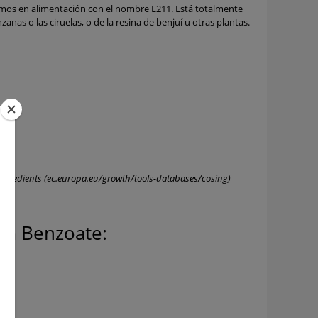
amos en alimentación con el nombre E211. Está totalmente
as o las ciruelas, o de la resina de benjuí u otras plantas.
ngredients (ec.europa.eu/growth/tools-databases/cosing)
um Benzoate: