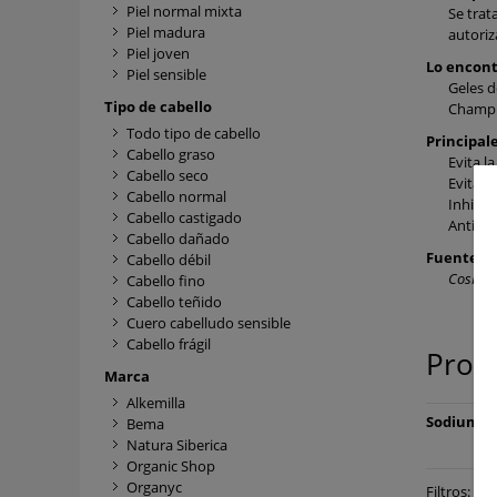
Piel normal mixta
Se trat
Piel madura
autoriz
Piel joven
Lo encon
Piel sensible
Geles d
Tipo de cabello
Champú
Todo tipo de cabello
Principal
Cabello graso
Evita l
Cabello seco
Evita e
Cabello normal
Inhibe 
Cabello castigado
Antiroj
Cabello dañado
Fuente
Cabello débil
CosIng:
Cabello fino
Cabello teñido
Cuero cabelludo sensible
Cabello frágil
Prod
Marca
Alkemilla
Sodium Be
Bema
Natura Siberica
Organic Shop
Organyc
Filtros:
×