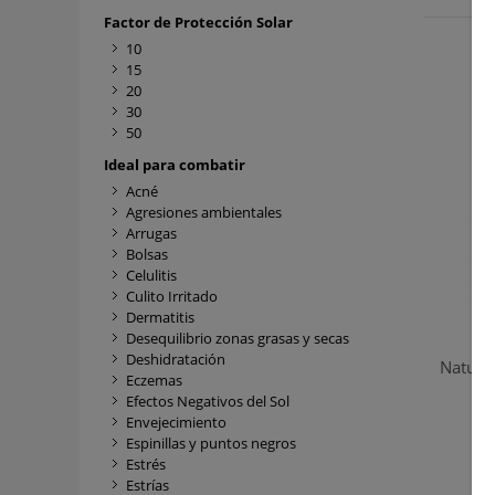
Factor de Protección Solar
10
15
20
30
50
Ideal para combatir
Acné
Agresiones ambientales
Arrugas
Bolsas
Celulitis
Culito Irritado
Dermatitis
Desequilibrio zonas grasas y secas
Deshidratación
Natura
Eczemas
de
Efectos Negativos del Sol
Envejecimiento
Espinillas y puntos negros
Estrés
Estrías