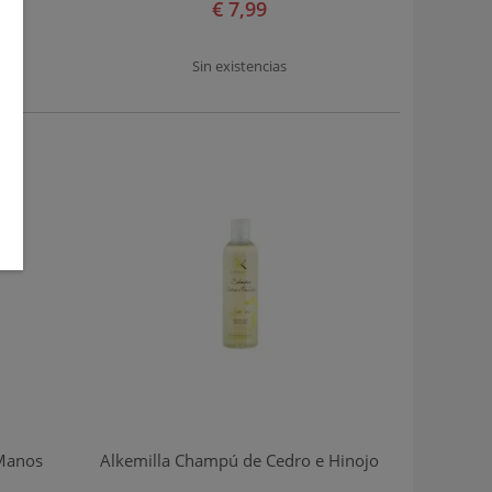
€ 7,99
Sin existencias
 Manos
Alkemilla Champú de Cedro e Hinojo