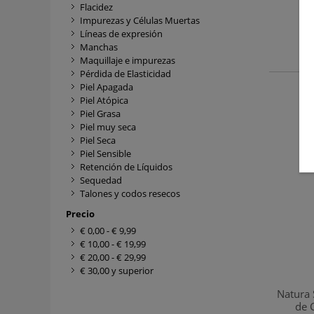
Flacidez
Impurezas y Células Muertas
Líneas de expresión
Manchas
Maquillaje e impurezas
Pérdida de Elasticidad
Piel Apagada
Piel Atópica
Piel Grasa
Piel muy seca
Piel Seca
Piel Sensible
Retención de Líquidos
Sequedad
Talones y codos resecos
Precio
€ 0,00
-
€ 9,99
€ 10,00
-
€ 19,99
€ 20,00
-
€ 29,99
€ 30,00
y superior
Natura 
de 