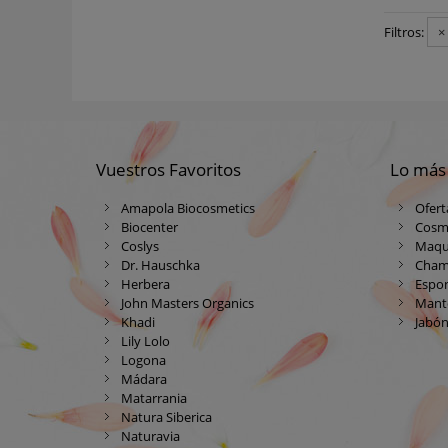
Filtros:
×
Vuestros Favoritos
Lo más
Amapola Biocosmetics
Ofert
Biocenter
Cosm
Coslys
Maqui
Dr. Hauschka
Cham
Herbera
Espon
John Masters Organics
Mante
Khadi
Jabón
Lily Lolo
Logona
Mádara
Matarrania
Natura Siberica
Naturavia