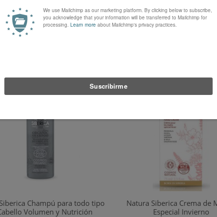
€ 22,49
€ 6,90
Sin existencias
Sin existencias
Siberica Champú para todo tipo
Natura Siberica Crema de
Cabello Volumen y Nutrición
Especial Invierno