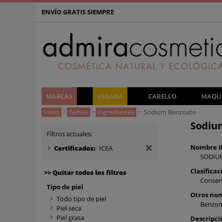
ENVÍO GRATIS SIEMPRE
MARCAS
VEGANA
CABELLO
MAQUI
Inicio
Temas
Ingredientes
Sodium Benzoate
Sodium
Filtros actuales:
Nombre I
Certificados:
ICEA
SODIU
Clasificac
>> Quitar todos los filtros
Conser
Tipo de piel
Otros no
Todo tipo de piel
Benzon
Piel seca
Piel grasa
Descripci