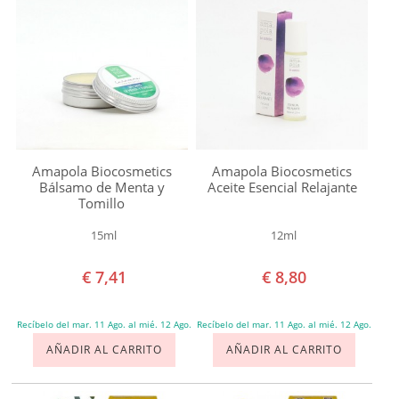
tipo
DESODORANTE
de
DEPILACIÓN NATURAL
cabello
Cabello
HIGIENE
rubio
HIGIENE ÍNTIMA
Marca
Acorelle
Amapola Biocosmetics
Amapola Biocosmetics
HIGIENE FEMENINA
Bálsamo de Menta y
Aceite Esencial Relajante
Alqvimia
Tomillo
Amapola
MANOS Y UÑAS
15ml
12ml
Biocosmetics
PIES
Biofloral
€ 7,41
€ 8,80
Dr
SOLAR
Organic
Recíbelo del mar. 11 Ago. al mié. 12 Ago.
Recíbelo del mar. 11 Ago. al mié. 12 Ago.
AÑADIR AL CARRITO
AÑADIR AL CARRITO
Esential
BEBÉS Y NIÑOS
Aroms
HOMBRE