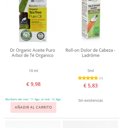
ACCESORIOS PARA BAÑO
Piel
grasa
AROMATERAPIA
Piel
normal
EXFOLIANTE CORPORAL
mixta
CUIDADO DE LA PIEL
Piel
Dr Organic Aceite Puro
Roll-on Dolor de Cabeza -
Arbol de Té Organico
Ladrôme
madura
TRATAMIENTO ESPECÍFICO
Piel
10 ml
5ml
sensible
SILUETA
(1)
Piel
€ 9,98
€ 5,83
OTROS CUIDADOS
acnéica
Recíbelo del mar. 11 Ago. al mié. 12 Ago.
Tipo
Sin existencias
DUCHA Y BAÑO
de
AÑADIR AL CARRITO
cabello
FRAGANCIAS
Todo