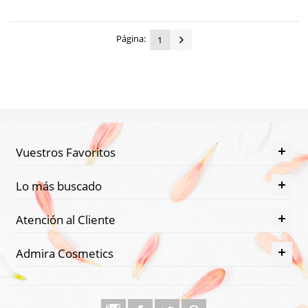
Grasa
Piel
Página:
1
muy
seca
Piel
Seca
Piel
Vuestros Favoritos
Sensible
Piernas
Lo más buscado
Cansadas
Atención al Cliente
Quemaduras
Retención
Admira Cosmetics
de
Líquidos
Sequedad