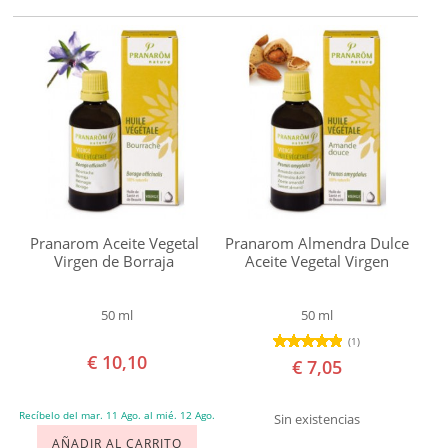
Dermatitis
Descamación
Deshidratación
Dolor
articular
Eczemas
Efectos
Negativos
Pranarom Aceite Vegetal
Pranarom Almendra Dulce
Virgen de Borraja
Aceite Vegetal Virgen
del
Sol
50 ml
50 ml
Envejecimiento
(1)
Estrés
€ 10,10
€ 7,05
Estrías
Flacidez
Recíbelo del mar. 11 Ago. al mié. 12 Ago.
Sin existencias
Irritación
AÑADIR AL CARRITO