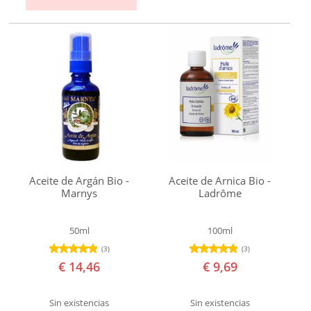
después
del
Afeitado
Líneas
de
expresión
Manchas
Pérdida
Aceite de Argán Bio -
Aceite de Arnica Bio -
de
Marnys
Ladrôme
Elasticidad
Picaduras
50ml
100ml
Picor
(3)
(3)
€ 14,46
€ 9,69
Piel
Apagada
Sin existencias
Sin existencias
Piel