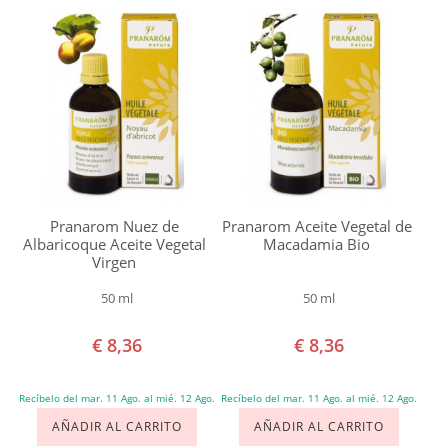
Weleda
Ideal
para
combatir
Acné
Agresiones
ambientales
Arrugas
Pranarom Nuez de
Pranarom Aceite Vegetal de
Caspa
Albaricoque Aceite Vegetal
Macadamia Bio
Celulitis
Virgen
Cicatrices
50 ml
50 ml
Congestión
€ 8,36
€ 8,36
Nasal
Contracturas
Recíbelo del mar. 11 Ago. al mié. 12 Ago.
Recíbelo del mar. 11 Ago. al mié. 12 Ago.
Culito
AÑADIR AL CARRITO
AÑADIR AL CARRITO
Irritado