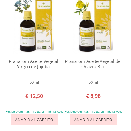
Florame
Khadi
HOGAR
Lab.
Altho
TEMAS
Labiatae
Ladrome
Marnys
Pranarom Aceite Vegetal
Pranarom Aceite Vegetal de
Matarrania
Virgen de Jojoba
Onagra Bio
Mon
Deconatur
50 ml
50 ml
Pranarom
€ 12,50
€ 8,98
Sapone
di
Recíbelo del mar. 11 Ago. al mié. 12 Ago.
Recíbelo del mar. 11 Ago. al mié. 12 Ago.
un
AÑADIR AL CARRITO
AÑADIR AL CARRITO
Tempo