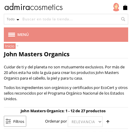
Tipo
de
Todo
piel
Todo
MENÚ
tipo
Inicio
MARCAS
de
John Masters Organics
piel
VEGANA
Cuidar de ti y del planeta no son mutuamente exclusivos. Por más de
Piel
20 años esta ha sido la guía para crear los productos John Masters
normal
CABELLO
Organics para el cabello, la piel y para tu casa.
mixta
Todos los ingredientes son orgánicos y certificados por EcoCert y otros
MAQUILLAJE
sellos reconocidos por el Programa Orgánico Nacional de los Estados
Piel
Unidos.
madura
ROSTRO
John Masters Organics: 1 - 12 de 27 productos
Tipo
de
Ordenar por
CUERPO
Filtros
cabello