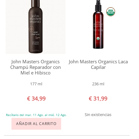
Piel
Grasa
Certificados
Choose
Cruelty
Free
John Masters Organics
John Masters Organics Laca
USDA
Champú Reparador con
Capilar
Miel e Hibisco
Organic
Vegan
177 ml
236 ml
Precio
€ 34,99
€ 31,99
€ 0,00
-
Sin existencias
Recíbelo del mar. 11 Ago. al mié. 12 Ago.
€ 9,99
AÑADIR AL CARRITO
€ 20,00