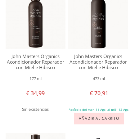
grasas
y
secas
Deshidratación
Impurezas
y
John Masters Organics
John Masters Organics
Acondicionador Reparador
Acondicionador Reparador
Células
con Miel e Hibisco
con Miel e Hibisco
Muertas
177 ml
473 ml
Líneas
de
€ 34,99
€ 70,91
expresión
Sin existencias
Manchas
Recíbelo del mar. 11 Ago. al mié. 12 Ago.
AÑADIR AL CARRITO
Maquillaje
e
impurezas