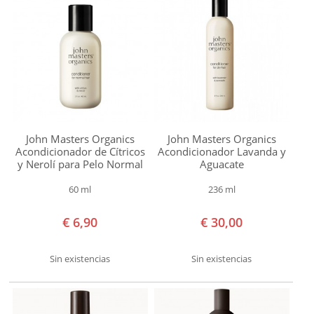
rizado
Cabello
teñido
Cuero
cabelludo
sensible
Marca
John Masters Organics
John Masters Organics
Acondicionador de Cítricos
Acondicionador Lavanda y
John
y Nerolí para Pelo Normal
Aguacate
Masters
60 ml
236 ml
Organics
Ideal
€ 6,90
€ 30,00
para
combatir
Sin existencias
Sin existencias
Arrugas
Desequilibrio
zonas