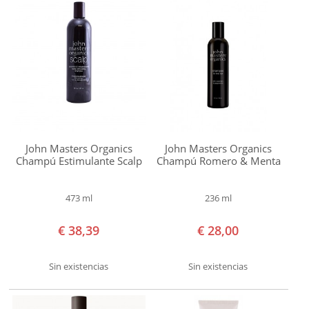
-
€ 29,99
€ 30,00
-
€ 39,99
€ 40,00
-
John Masters Organics
John Masters Organics
€ 49,99
Champú Estimulante Scalp
Champú Romero & Menta
€ 60,00
-
473 ml
236 ml
€ 69,99
€ 38,39
€ 28,00
€ 70,00
y
Sin existencias
Sin existencias
superior