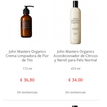
Todo
SOLAR
tipo
BEBÉS Y NIÑOS
de
cabello
HOMBRE
Cabello
seco
HOGAR
Cabello
TEMAS
normal
John Masters Organics
John Masters Organics
Crema Limpiadora de Flor
Acondicionador de Cítricos
Cabello
de Tilo
y Nerolí para Pelo Normal
castigado
172 ml
473 ml
Cabello
€ 36,80
€ 34,00
dañado
Cabello
Sin existencias
Sin existencias
fino
Cabello