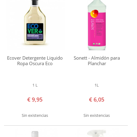
JABÓN DE MARSELLA
€ 99,99
€ 100,00
TEMAS
y
superior
Ecover Detergente Liquido
Sonett - Almidón para
Ropa Oscura Eco
Planchar
1 L
1L
€ 9,95
€ 6,05
Sin existencias
Sin existencias