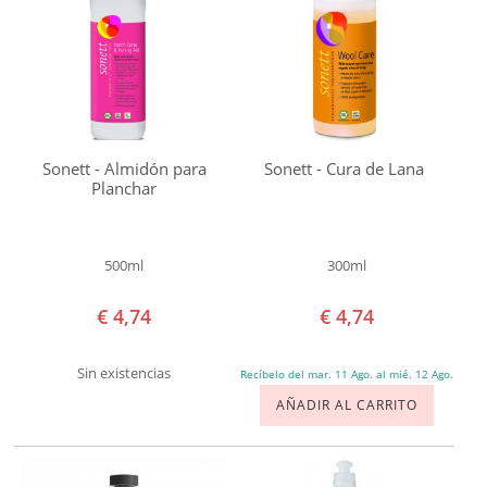
di
SOLAR
un
BEBÉS Y NIÑOS
Tempo
Sonett
HOMBRE
Certificados
Sonett - Almidón para
Sonett - Cura de Lana
HOGAR
BIOCEQ
Planchar
Choose
LIMPIEZA
Cruelty
500ml
300ml
Free
VAJILLA
Ecocert
€ 4,74
€ 4,74
COLADA
ICEA
Sin existencias
Vegan
Recíbelo del mar. 11 Ago. al mié. 12 Ago.
AMBIENTADORES NATURALES
AÑADIR AL CARRITO
Precio
ANIMALES
€ 0,00
-