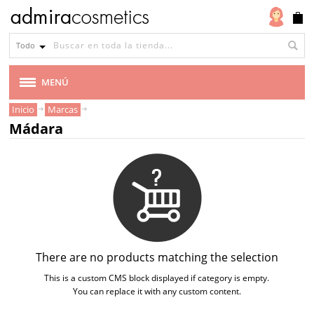
Todo
MENÚ
Inicio
Marcas
MARCAS
Mádara
AMAPOLA BIOCOSMETICS
BEN & ANNA
BENECOS
BIOCENTER
There are no products matching the selection
This is a custom CMS block displayed if category is empty.
CARELIA
You can replace it with any custom content.