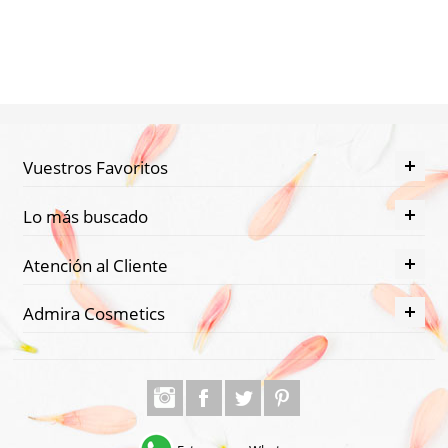
COSLYS
DR. HAUSCHKA
FAITH IN NATURE
HERBERA
Vuestros Favoritos
JOHN MASTER'S ORGANICS
Lo más buscado
JONZAC
Atención al Cliente
KHADI
Admira Cosmetics
KURE BAZAAR
LILÀ COSMÈTICS