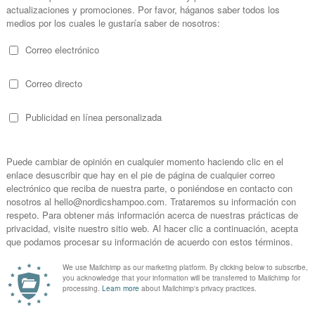
py Eau de Toilette White Velvet
Bio Happy Eau de Toilette 
formato elegance
Dream formato elegan
100 ml
100 ml