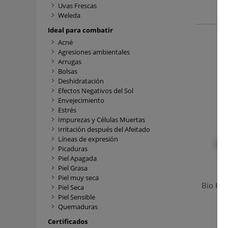
Uvas Frescas
Weleda
Ideal para combatir
Acné
Agresiones ambientales
Arrugas
Bolsas
Deshidratación
Efectos Negativos del Sol
Envejecimiento
Estrés
Impurezas y Células Muertas
Irritación después del Afeitado
Líneas de expresión
Picaduras
Piel Apagada
Piel Grasa
Piel muy seca
Bio Hap
Piel Seca
Piel Sensible
Quemaduras
Certificados