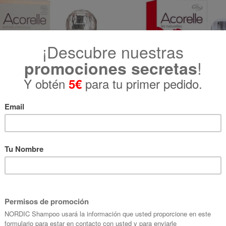
relle Eau de Parfum Femme
Acorelle Eau de Toilette Fleu
L'Envoutante
50 ml
50 ml
€ 39,95
€ 16,95
cíbelo del lun. 10 Ago. al mar. 11 Ago.
Recíbelo del lun. 10 Ago. al mar. 1
AÑADIR AL CARRITO
AÑADIR AL CARRITO