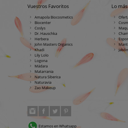
Vuestros Favoritos
Lo más
Amapola Biocosmetics
Ofert
Biocenter
Cosm
Coslys
Maqui
Dr. Hauschka
Cham
Herbera
Espon
John Masters Organics
Mante
Khadi
Jabón
Lily Lolo
Logona
Mádara
Matarrania
Natura Siberica
Naturavia
Zao Makeup
Estamos en Whatsapp