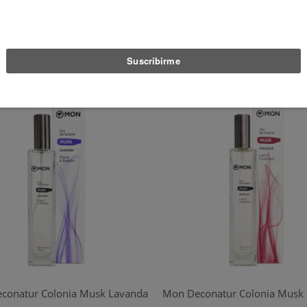
€ 27,90
€ 27,90
Sin existencias
Sin existencias
conatur Colonia Musk Lavanda
Mon Deconatur Colonia Musk 