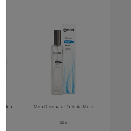
Golden
Mon Deconatur Colonia Musk
ce
100 ml