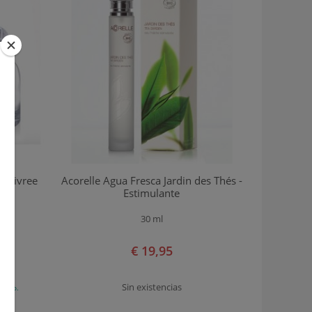
r Poivree
Acorelle Agua Fresca Jardin des Thés -
Estimulante
30 ml
€ 19,95
Sin existencias
1 Ago.