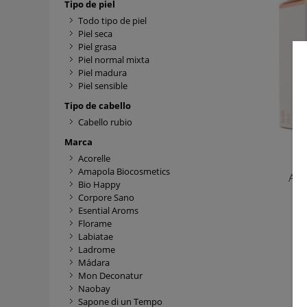
Tipo de piel
Todo tipo de piel
Piel seca
Piel grasa
Piel normal mixta
Piel madura
Piel sensible
Tipo de cabello
Cabello rubio
Marca
Acorelle
Amapola Biocosmetics
Aco
Bio Happy
Corpore Sano
Esential Aroms
Florame
Labiatae
Ladrome
Mádara
Mon Deconatur
Re
Naobay
Sapone di un Tempo