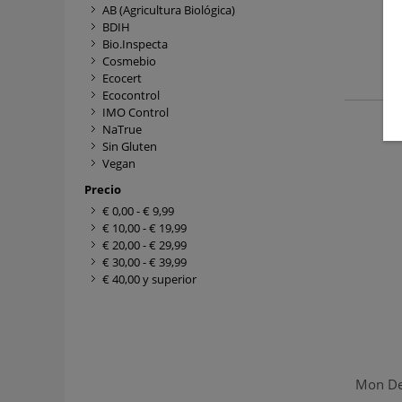
AB (Agricultura Biológica)
BDIH
Bio.Inspecta
Cosmebio
Ecocert
Ecocontrol
IMO Control
NaTrue
Sin Gluten
Vegan
Precio
€ 0,00
-
€ 9,99
€ 10,00
-
€ 19,99
€ 20,00
-
€ 29,99
€ 30,00
-
€ 39,99
€ 40,00
y superior
Mon De