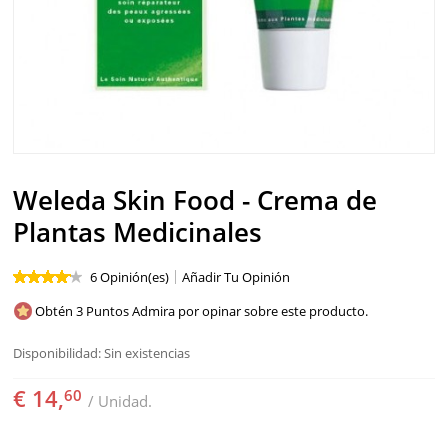
SOLAR
BEBÉS Y NIÑOS
HOMBRE
HOGAR
Weleda Skin Food - Crema de
TEMAS
Plantas Medicinales
6 Opinión(es)
Añadir Tu Opinión
Obtén 3 Puntos Admira por opinar sobre este producto.
Disponibilidad:
Sin existencias
€ 14,
60
/ Unidad.