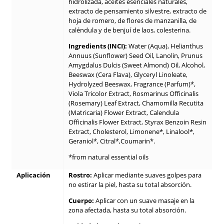
hidrolizada, aceites esenciales naturales,
extracto de pensamiento silvestre, extracto de
hoja de romero, de flores de manzanilla, de
caléndula y de benjuí de laos, colesterina.
Ingredients (INCI):
Water (Aqua), Helianthus
Annuus (Sunflower) Seed Oil, Lanolin, Prunus
Amygdalus Dulcis (Sweet Almond) Oil, Alcohol,
Beeswax (Cera Flava), Glyceryl Linoleate,
Hydrolyzed Beeswax, Fragrance (Parfum)*,
Viola Tricolor Extract, Rosmarinus Officinalis
(Rosemary) Leaf Extract, Chamomilla Recutita
(Matricaria) Flower Extract, Calendula
Officinalis Flower Extract, Styrax Benzoin Resin
Extract, Cholesterol, Limonene*, Linalool*,
Geraniol*, Citral*,Coumarin*.
*from natural essential oils
Aplicación
Rostro:
Aplicar mediante suaves golpes para
no estirar la piel, hasta su total absorción.
Cuerpo:
Aplicar con un suave masaje en la
zona afectada, hasta su total absorción.