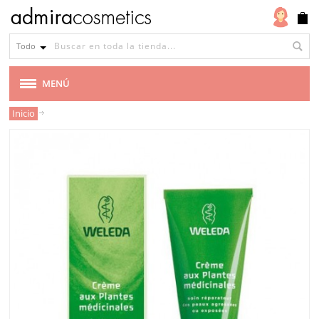
Todo
MENÚ
Inicio
MARCAS
VEGANA
CABELLO
MAQUILLAJE
ROSTRO
CUERPO