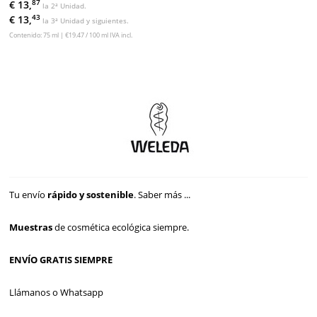
87
€ 13,
la 2ª Unidad.
43
€ 13,
la 3ª Unidad y siguientes.
Contenido: 75 ml | €19.47 / 100 ml IVA incl.
Tu envío
rápido y sostenible
.
Saber más ...
Muestras
de cosmética ecológica siempre.
ENVÍO GRATIS SIEMPRE
Llámanos o Whatsapp