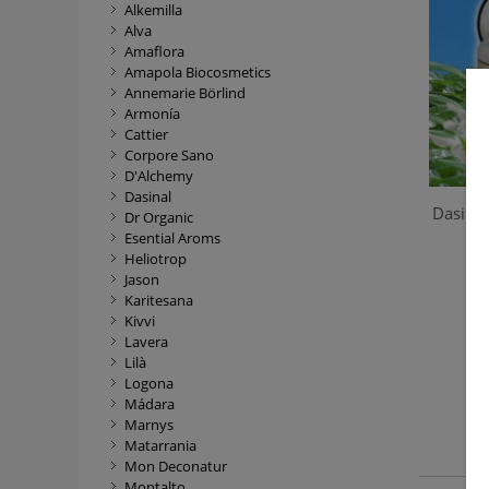
Alkemilla
Alva
Amaflora
Amapola Biocosmetics
Annemarie Börlind
Armonía
Cattier
Corpore Sano
D'Alchemy
Dasinal
Dasinal
Dr Organic
Esential Aroms
Heliotrop
Jason
Karitesana
Kivvi
Lavera
Lilà
Logona
Re
Mádara
Marnys
Matarrania
Mon Deconatur
Montalto