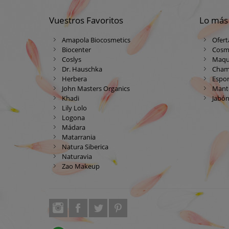
Vuestros Favoritos
Lo más
Amapola Biocosmetics
Ofert
Biocenter
Cosm
Coslys
Maqui
Dr. Hauschka
Cham
Herbera
Espon
John Masters Organics
Mante
Khadi
Jabón
Lily Lolo
Logona
Mádara
Matarrania
Natura Siberica
Naturavia
Zao Makeup