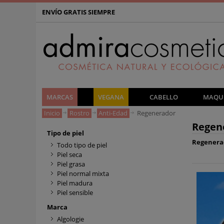
ENVÍO GRATIS SIEMPRE
MARCAS
VEGANA
CABELLO
MAQUI
Inicio
Rostro
Anti-Edad
Regenerador
Regen
Tipo de piel
Regenerad
Todo tipo de piel
Piel seca
Piel grasa
Piel normal mixta
Piel madura
Piel sensible
Marca
Algologie