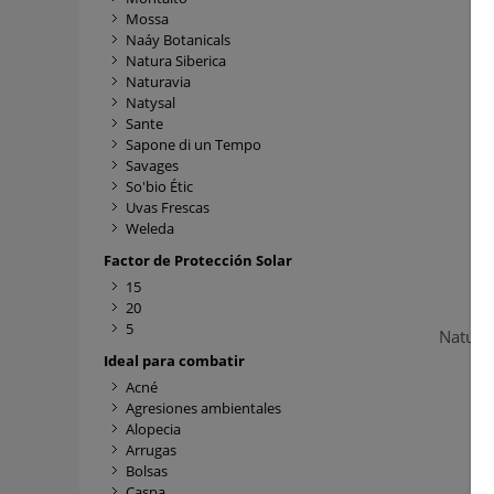
Mossa
Naáy Botanicals
Natura Siberica
Naturavia
Natysal
Sante
Sapone di un Tempo
Savages
So'bio Étic
Uvas Frescas
Weleda
Factor de Protección Solar
15
20
5
Natura
Ca
Ideal para combatir
Acné
Agresiones ambientales
Alopecia
Arrugas
Bolsas
Caspa