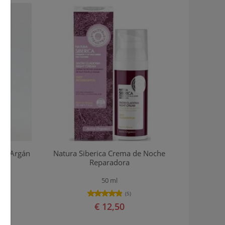
 de Argán
Natura Siberica Crema de Noche
Reparadora
50 ml
(5)
€ 12,50