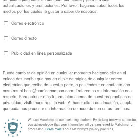
 Siberica Sérum Facial Antiedad
Amapola Biocosmetics Aceite
viar de Rusia Copenhagen
Ecológico
30 ml
100 ml
(7)
€ 18,30
€ 15,49