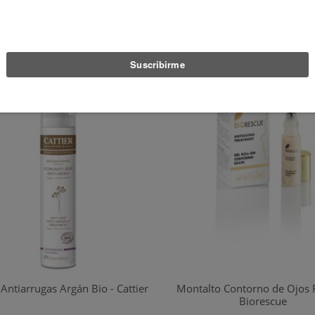
cíbelo del lun. 10 Ago. al mar. 11 Ago.
Sin existencias
AÑADIR AL CARRITO
Antiarrugas Argán Bio - Cattier
Montalto Contorno de Ojos 
Biorescue