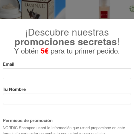
 Crema Leche de Burra Vegetal-
Naáy Botanicals Crema de 
Progress
Resveratrol
50 ml
30 ml
(2)
€ 32,50
€ 25,91
Sin existencias
cíbelo del lun. 10 Ago. al mar. 11 Ago.
AÑADIR AL CARRITO