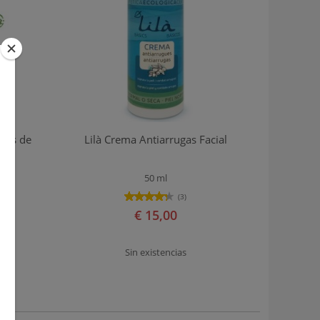
Ojos de
Lilà Crema Antiarrugas Facial
50 ml
(3)
€ 15,00
Sin existencias