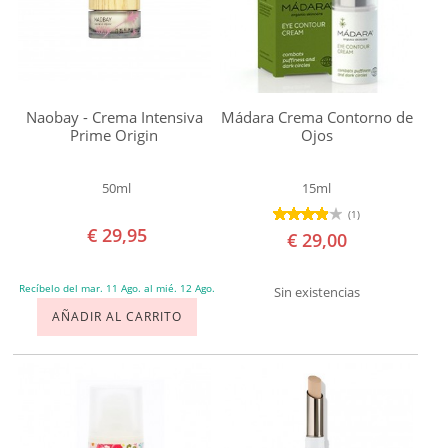
articular
Eczemas
Efectos
Negativos
Naobay - Crema Intensiva
Mádara Crema Contorno de
Prime Origin
Ojos
del
Sol
50ml
15ml
Encrespamiento
(1)
Envejecimiento
€ 29,95
€ 29,00
Estrías
Flacidez
Recíbelo del mar. 11 Ago. al mié. 12 Ago.
Sin existencias
Irritación
AÑADIR AL CARRITO
después
del
Afeitado
Labios