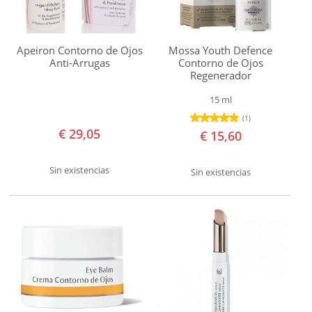
MANTECA Y BÁLSAMO FACIAL
sensible
Marca
CREMA
Apeiron Contorno de Ojos
Mossa Youth Defence
Algologie
Anti-Arrugas
Contorno de Ojos
Regenerador
ESPONJAS DE KONJAC
Amapola
15 ml
Biocosmetics
EXFOLIANTE
(1)
Annemarie
€ 29,05
€ 15,60
Börlind
LIMPIADORA
Apeiron
Sin existencias
Sin existencias
MASCARILLA
Armonía
Cattier
SERUM Y FLUIDO
Corpore
Sano
TÓNICO Y AGUA FLORAL
D'Alchemy
CUIDADO BUCODENTAL
Dr
Hauschka