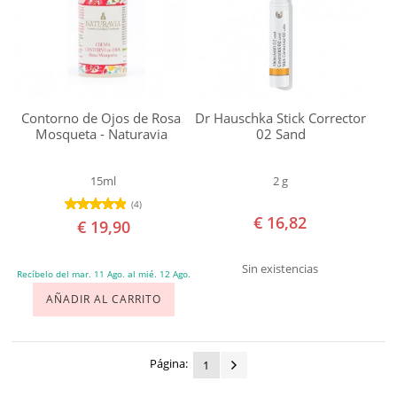
Agrietados
Líneas
de
expresión
Contorno de Ojos de Rosa
Dr Hauschka Stick Corrector
Pérdida
Mosqueta - Naturavia
02 Sand
de
Elasticidad
15ml
2 g
Pezones
(4)
€ 16,82
€ 19,90
Agrietados
Picaduras
Sin existencias
Recíbelo del mar. 11 Ago. al mié. 12 Ago.
Picor
AÑADIR AL CARRITO
Piel
Apagada
Piel
Página:
1
muy