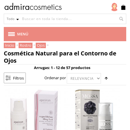
Tipo
de
Todo
piel
Todo
MENÚ
tipo
Inicio
Rostro
Ojos
MARCAS
de
Cosmética Natural para el Contorno de
piel
Ojos
VEGANA
Piel
Arrugas: 1 - 12 de 57 productos
seca
CABELLO
Ordenar por
Filtros
Piel
MAQUILLAJE
normal
mixta
ROSTRO
Piel
madura
ACEITE PARA EL ROSTRO
Piel