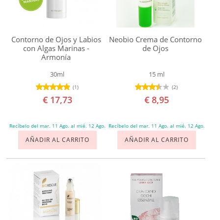
Botanicals
Naobay
Contorno de Ojos y Labios
Neobio Crema de Contorno
Natura
con Algas Marinas -
de Ojos
Armonía
Siberica
NaturaBIO
30ml
15 ml
(1)
(2)
Cosmetics
€ 17,73
€ 8,95
Naturavia
Neobio
Recíbelo del mar. 11 Ago. al mié. 12 Ago.
Recíbelo del mar. 11 Ago. al mié. 12 Ago.
Sante
AÑADIR AL CARRITO
AÑADIR AL CARRITO
Sapone
di
un
Tempo
Weleda