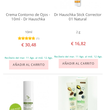
ANTI-EDAD
Dr
ANTI-ACNÉ
Organic
Crema Contorno de Ojos -
Dr Hauschka Stick Corrector
10ml - Dr Hauschka
01 Natural
Egyptian
OJOS
Magic
10ml
2 g
Florame
LABIOS
(1)
€ 16,82
Herbera
€ 30,48
CUERPO
Kivvi
Recíbelo del mar. 11 Ago. al mié. 12 Ago.
Recíbelo del mar. 11 Ago. al mié. 12 Ago.
Lavera
SOLAR
AÑADIR AL CARRITO
AÑADIR AL CARRITO
Lilà
Logona
BEBÉS Y NIÑOS
Mádara
HOMBRE
Matarrania
Montalto
HOGAR
Mossa
TEMAS
Naáy