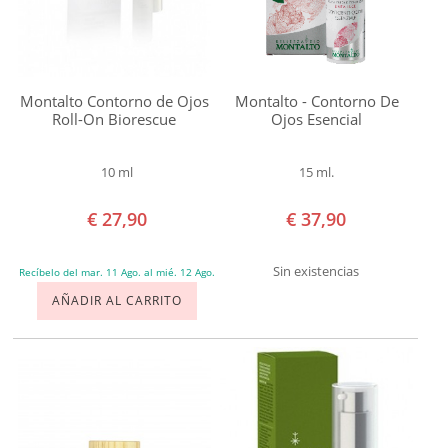
Ideal
para
combatir
Agresiones
Montalto Contorno de Ojos
Montalto - Contorno De
ambientales
Roll-On Biorescue
Ojos Esencial
Arrugas
Bolsas
10 ml
15 ml.
Caspa
€ 27,90
€ 37,90
Cicatrices
Contracturas
Sin existencias
Recíbelo del mar. 11 Ago. al mié. 12 Ago.
Culito
AÑADIR AL CARRITO
Irritado
Dermatitis
Descamación
Deshidratación
Dolor