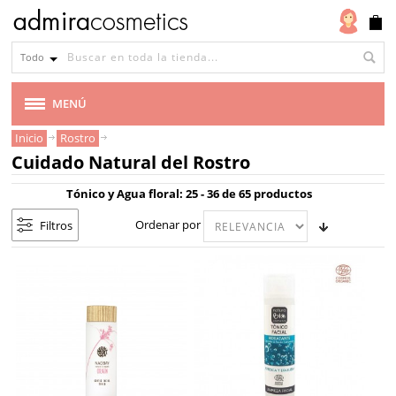
Tipo
de
Todo
piel
Todo
MENÚ
tipo
Inicio
Rostro
MARCAS
de
Cuidado Natural del Rostro
piel
VEGANA
Tónico y Agua floral: 25 - 36 de 65 productos
Piel
Ordenar por
Filtros
seca
CABELLO
Piel
MAQUILLAJE
grasa
Piel
ROSTRO
normal
mixta
ACEITE PARA EL ROSTRO
Piel