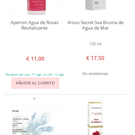
ANTI-EDAD
Bema
ANTI-ACNÉ
Cattier
Apeiron Agua de Rosas
Krous Secret Sea Bruma de
Coslys
Revitalizante
Agua de Mar
OJOS
D'Alchemy
125 ml
Dr
LABIOS
Hauschka
€ 17,50
€ 11,00
CUERPO
Eco
Cosmetics
Sin existencias
Recíbelo del mar. 11 Ago. al mié. 12 Ago.
SOLAR
Esential
AÑADIR AL CARRITO
Aroms
BEBÉS Y NIÑOS
Florame
HOMBRE
Kivvi
Krous
HOGAR
Ladrome
TEMAS
Lavera