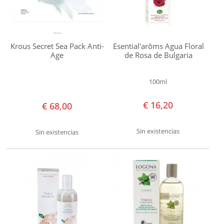
Lilà
Logona
Mádara
Krous Secret Sea Pack Anti-
Esential'arôms Agua Floral
Age
de Rosa de Bulgaria
Matarrania
Mon
100ml
Deconatur
€ 16,20
€ 68,00
Montalto
Mossa
Sin existencias
Sin existencias
Naáy
Botanicals
Naobay
Natura
Siberica
NaturaBIO