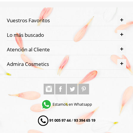
Piel
Grasa
Vuestros Favoritos
Piel
muy
Lo más buscado
seca
Atención al Cliente
Piel
Seca
Admira Cosmetics
Piel
Sensible
Quemaduras
Certificados
Estamos en Whatsapp
BDIH
Bio.Inspecta
91 005 97 44
/
93 394 65 19
Cosmebio
Ecocert