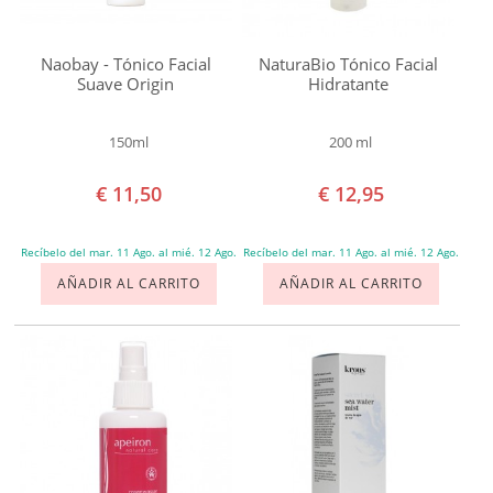
MANTECA Y BÁLSAMO FACIAL
madura
Piel
Naobay - Tónico Facial
NaturaBio Tónico Facial
CREMA
Suave Origin
Hidratante
joven
ESPONJAS DE KONJAC
Piel
150ml
200 ml
sensible
EXFOLIANTE
€ 11,50
€ 12,95
Marca
Algologie
LIMPIADORA
Recíbelo del mar. 11 Ago. al mié. 12 Ago.
Recíbelo del mar. 11 Ago. al mié. 12 Ago.
Alkemilla
AÑADIR AL CARRITO
AÑADIR AL CARRITO
MASCARILLA
Amaflora
Amapola
SERUM Y FLUIDO
Biocosmetics
Annemarie
TÓNICO Y AGUA FLORAL
Börlind
CUIDADO BUCODENTAL
Apeiron
Armonía