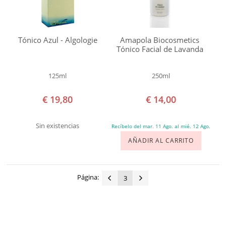
del
Afeitado
Líneas
Tónico Azul - Algologie
Amapola Biocosmetics
Tónico Facial de Lavanda
de
expresión
125ml
250ml
Manchas
€ 19,80
€ 14,00
Maquillaje
e
Sin existencias
Recíbelo del mar. 11 Ago. al mié. 12 Ago.
impurezas
AÑADIR AL CARRITO
Pérdida
de
Elasticidad
Página:
3
Picaduras
Piel
Apagada