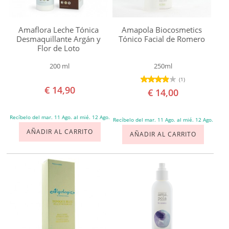
Bolsas
Deshidratación
Amaflora Leche Tónica
Amapola Biocosmetics
Envejecimiento
Desmaquillante Argán y
Tónico Facial de Romero
Flor de Loto
Espinillas
200 ml
250ml
y
(1)
puntos
€ 14,90
€ 14,00
negros
Estrés
Recíbelo del mar. 11 Ago. al mié. 12 Ago.
Recíbelo del mar. 11 Ago. al mié. 12 Ago.
Flacidez
AÑADIR AL CARRITO
AÑADIR AL CARRITO
Impurezas
y
Células
Muertas
Irritación
después