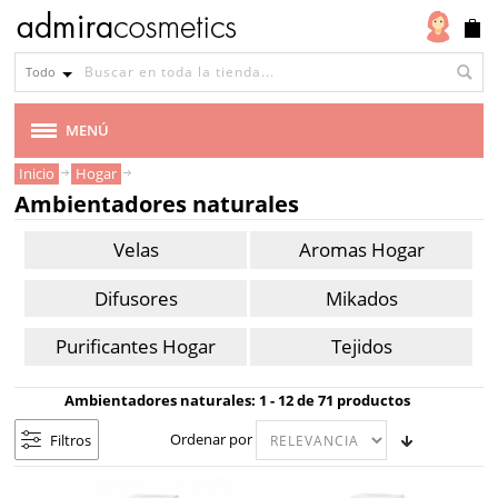
Ambientadores
naturales
Todo
Velas
Aromas
Difusores
Mikados
Purificantes
Tejidos
MENÚ
Hogar
Hogar
Inicio
Hogar
MARCAS
Ambientadores naturales
Marca
VEGANA
Velas
Aromas Hogar
Alqvimia
Essentiq
CABELLO
Difusores
Mikados
Etamine
Purificantes Hogar
Tejidos
MAQUILLAJE
du
Lys
Ambientadores naturales: 1 - 12 de 71 productos
ROSTRO
Flora
Ordenar por
Filtros
Florame
CUERPO
Greenatural