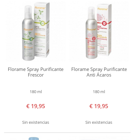
JABÓN DE MARSELLA
Cosmebio
TEMAS
Ecocert
Vegan
Precio
€ 0,00
-
€ 9,99
Florame Spray Purificante
Florame Spray Purificante
Frescor
Anti Ácaros
€ 10,00
-
180 ml
180 ml
€ 19,99
€ 20,00
€ 19,95
€ 19,95
-
Sin existencias
Sin existencias
€ 29,99
€ 40,00