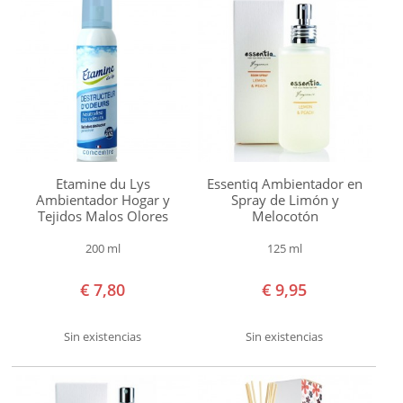
-
€ 49,99
€ 60,00
-
€ 69,99
€ 90,00
y
Etamine du Lys
Essentiq Ambientador en
superior
Ambientador Hogar y
Spray de Limón y
Tejidos Malos Olores
Melocotón
200 ml
125 ml
€ 7,80
€ 9,95
Sin existencias
Sin existencias