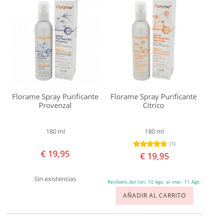
SOLAR
Kerzenfarm
Pranarom
BEBÉS Y NIÑOS
Taoasis
HOMBRE
Uvas
Frescas
HOGAR
We
Florame Spray Purificante
Florame Spray Purificante
Love
LIMPIEZA
Provenzal
Citrico
The
VAJILLA
Planet
180 ml
180 ml
Zeropick
(1)
COLADA
€ 19,95
€ 19,95
Certificados
AMBIENTADORES NATURALES
BDIH
Sin existencias
Recíbelo del lun. 10 Ago. al mar. 11 Ago.
Certified
AÑADIR AL CARRITO
ANIMALES
Organic
Ingredients