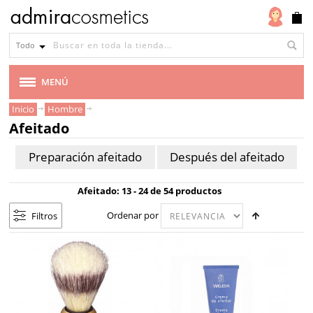
Afeitado
Todo
Preparación
Después
afeitado
del
MENÚ
afeitado
Inicio
Hombre
MARCAS
Afeitado
Tipo
de
VEGANA
Preparación afeitado
Después del afeitado
piel
CABELLO
Todo
Afeitado: 13 - 24 de 54 productos
tipo
Ordenar por
Filtros
MAQUILLAJE
de
piel
ROSTRO
Piel
CUERPO
seca
Piel