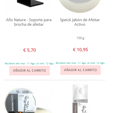
Naobay
Natura
Allo Nature - Soporte para
Speick Jabón de Afeitar
Siberica
brocha de afeitar
Activo
Redecker
Sante
150 g
Sapone
€ 10,95
€ 5,70
di
un
Recíbelo del mar. 11 Ago. al mié. 12 Ago.
Recíbelo del mar. 11 Ago. al mié. 12 Ago.
Tempo
AÑADIR AL CARRITO
AÑADIR AL CARRITO
Secrets
de
Provence
Speick
Weleda
Ideal