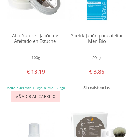
Deshidratación
Eczemas
Efectos
Negativos
Allo Nature - Jabón de
Speick Jabón para afeitar
del
Afeitado en Estuche
Men Bio
Sol
Estrés
100g
50 gr
Estrías
€ 13,19
€ 3,86
Irritación
después
Sin existencias
Recíbelo del mar. 11 Ago. al mié. 12 Ago.
del
AÑADIR AL CARRITO
Afeitado
Labios
Agrietados
Pezones