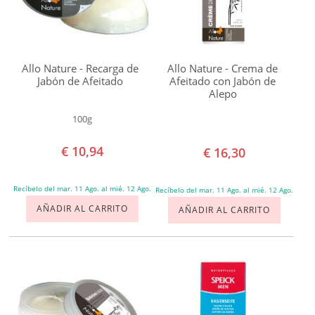
para
combatir
Acné
Agresiones
Allo Nature - Recarga de
Allo Nature - Crema de
Jabón de Afeitado
Afeitado con Jabón de
ambientales
Alepo
Cicatrices
100g
Culito
Irritado
€ 10,94
€ 16,30
Dermatitis
Recíbelo del mar. 11 Ago. al mié. 12 Ago.
Descamación
Recíbelo del mar. 11 Ago. al mié. 12 Ago.
AÑADIR AL CARRITO
AÑADIR AL CARRITO
Desequilibrio
zonas
grasas
y
secas