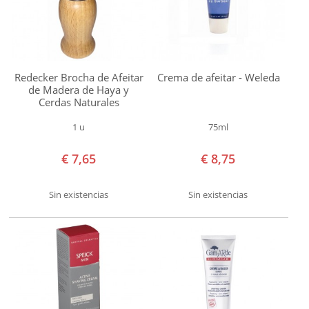
SOLAR
normal
mixta
BEBÉS Y NIÑOS
Piel
Redecker Brocha de Afeitar
Crema de afeitar - Weleda
HOMBRE
sensible
de Madera de Haya y
Cerdas Naturales
Tipo
FACIAL
de
1 u
75ml
cabello
CAPILAR
Todo
€ 7,65
€ 8,75
tipo
CORPORAL
de
Sin existencias
Sin existencias
AFEITADO
cabello
Marca
HOGAR
Allo'Nature
Aloe
TEMAS
Pura