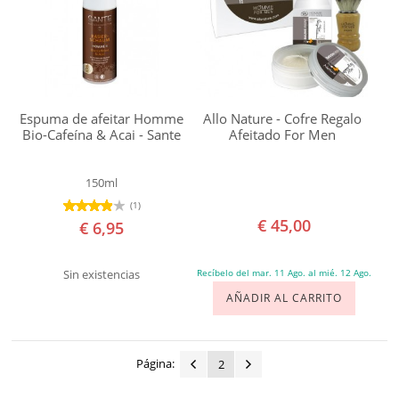
Agrietados
Picaduras
Picor
Piel
Grasa
Espuma de afeitar Homme
Allo Nature - Cofre Regalo
Bio-Cafeína & Acai - Sante
Afeitado For Men
Piel
muy
150ml
seca
(1)
Piel
€ 45,00
€ 6,95
Seca
Piel
Sin existencias
Recíbelo del mar. 11 Ago. al mié. 12 Ago.
Sensible
AÑADIR AL CARRITO
Psoriasis
Quemaduras
Página:
2
Sequedad