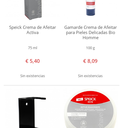
Amapola
Biocosmetics
Benecos
Speick Crema de Afeitar
Gamarde Crema de Afeitar
Cattier
Activa
para Pieles Delicadas Bio
Homme
Coslys
Egyptian
75 ml
100 g
Magic
€ 5,40
€ 8,09
Gamarde
Lamazuna
Sin existencias
Sin existencias
Lily
of
the
Desert
Logona
Matarrania