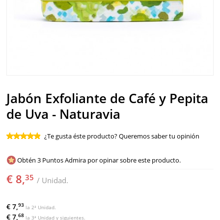
SOLAR
BEBÉS Y NIÑOS
HOMBRE
HOGAR
Jabón Exfoliante de Café y Pepita
TEMAS
de Uva - Naturavia
¿Te gusta éste producto? Queremos saber tu opinión
Obtén 3 Puntos Admira por opinar sobre este producto.
€ 8,
35
/ Unidad.
93
€ 7,
la 2ª Unidad.
68
€ 7,
la 3ª Unidad y siguientes.