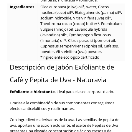
Ingredientes
Olea europaea (oliva) oil*, water, Cocos
nucifera (coco) oil*, Elais guinensis (palma) oil*,
sodium hidroxide, Vitis vinifera (uva) oil*,
Theobroma cacao (cacao) butter*, Foeniculum
vulgare (hinojo) oil, Lavandula hybrida
(lavandina) oil*, Cymbopogon flexuosus
(limonaria) oil*, Citrus paradisi (pomelo) oil,
Cupressus sempervirens (ciprés) oil, Cafe ssp.
powder, Vitis vinifera (uva) powder.
*ingrediente ecológico certificado
Descripción de Jabón Exfoliante de
Café y Pepita de Uva - Naturavia
Exfoliante e hidratante
, ideal para el aseo corporal diario.
Gracias a la combinación de sus componentes conseguimos
efectos anticelulíticos y reafirmantes.
Con ingredientes derivados de la uva. Las semillas de pepita de
uva, aportan una acción exfoliante, el aceite de Pepitas de Uva
presenta una elevada concentración de ácidos grasos y de