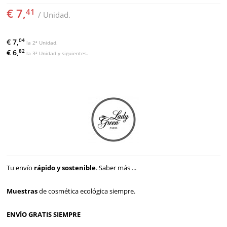
€ 7,
41
/ Unidad.
04
€ 7,
la 2ª Unidad.
82
€ 6,
la 3ª Unidad y siguientes.
Tu envío
rápido y sostenible
.
Saber más ...
Muestras
de cosmética ecológica siempre.
ENVÍO GRATIS SIEMPRE