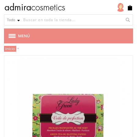
Todo
MENÚ
Inicio
MARCAS
VEGANA
CABELLO
MAQUILLAJE
ROSTRO
CUERPO