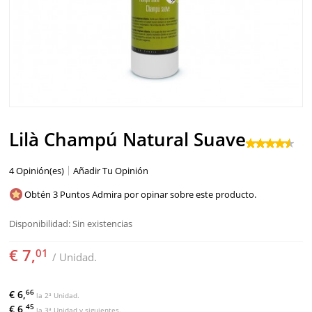
SOLAR
BEBÉS Y NIÑOS
HOMBRE
HOGAR
Lilà Champú Natural Suave
TEMAS
4 Opinión(es)
Añadir Tu Opinión
Obtén 3 Puntos Admira por opinar sobre este producto.
Disponibilidad:
Sin existencias
€ 7,
01
/ Unidad.
66
€ 6,
la 2ª Unidad.
45
€ 6,
la 3ª Unidad y siguientes.