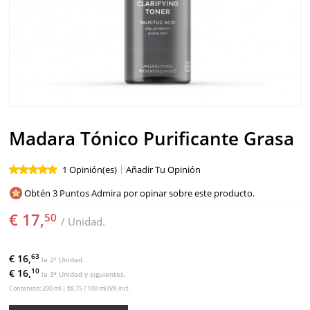
SOLAR
BEBÉS Y NIÑOS
HOMBRE
HOGAR
Madara Tónico Purificante Grasa
TEMAS
1 Opinión(es)
Añadir Tu Opinión
Obtén 3 Puntos Admira por opinar sobre este producto.
€ 17,
50
/ Unidad.
63
€ 16,
la 2ª Unidad.
10
€ 16,
la 3ª Unidad y siguientes.
Contenido: 200 ml | €8.75 / 100 ml IVA incl.