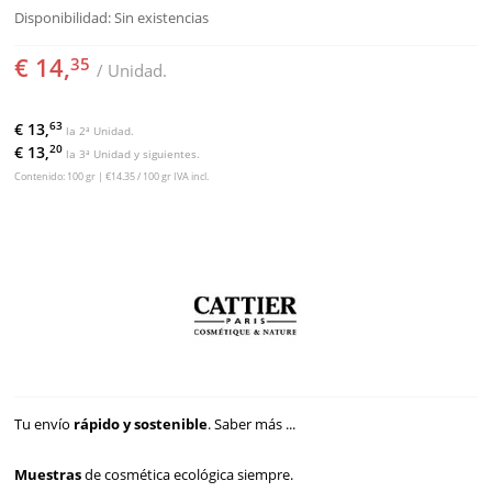
Disponibilidad:
Sin existencias
€ 14,
35
/ Unidad.
63
€ 13,
la 2ª Unidad.
20
€ 13,
la 3ª Unidad y siguientes.
Contenido: 100 gr | €14.35 / 100 gr IVA incl.
Tu envío
rápido y sostenible
.
Saber más ...
Muestras
de cosmética ecológica siempre.