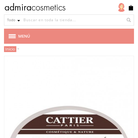
Todo
MENÚ
Inicio
MARCAS
VEGANA
CABELLO
MAQUILLAJE
ROSTRO
CUERPO