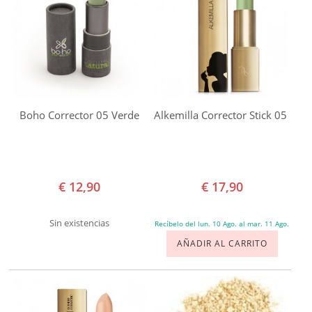
ROSTRO
Zao
CUERPO
Makeup
Certificados
SOLAR
100%
Natural
BEBÉS Y NIÑOS
Boho Corrector 05 Verde
Alkemilla Corrector Stick 05
BDIH
HOMBRE
Choose
Cruelty
HOGAR
€ 12,90
€ 17,90
Free
TEMAS
Cosmebio
Sin existencias
Recíbelo del lun. 10 Ago. al mar. 11 Ago.
Ecocert
AÑADIR AL CARRITO
ICEA
NaTrue
Organic