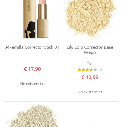
Food
Chain
Sin
Gluten
Sin
Lactosa
Alkemilla Corrector Stick 01
Lily Lolo Corrector Base
Vegan
Peepo
Precio
4 gr
€ 17,90
€ 0,00
(2)
€ 10,99
-
Sin existencias
€ 9,99
Sin existencias
€ 10,00
-
€ 19,99
€ 20,00