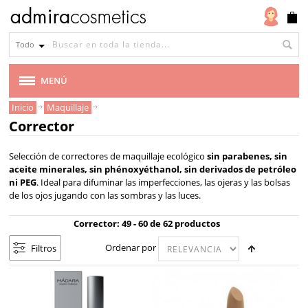
Tipo
de
Todo
piel
Todo
MENÚ
tipo
Inicio
Maquillaje
MARCAS
de
Corrector
piel
VEGANA
Selección de correctores de maquillaje ecológico
sin parabenes, sin
Piel
aceite minerales, sin phénoxyéthanol, sin derivados de petróleo
grasa
CABELLO
ni PEG
. Ideal para d
ifuminar las imperfecciones,
las ojeras y las bolsas
de los ojos jugando con las sombras y las luces.
Piel
MAQUILLAJE
sensible
Corrector: 49 - 60 de 62 productos
Piel
Ordenar por
Filtros
BASE DE MAQUILLAJE
acnéica
CORRECTOR
Marca
Alkemilla