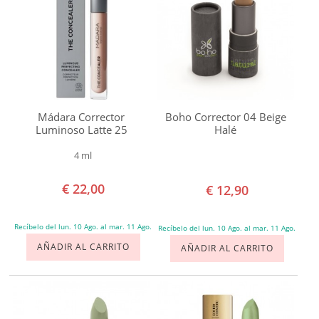
COLORETE
Annemarie
Börlind
CREMAS BB Y CC
Benecos
OJOS
Boho
Dr
MÁSCARA DE PESTAÑAS
Mádara Corrector
Boho Corrector 04 Beige
Hauschka
Luminoso Latte 25
Halé
Gamarde
LÁPIZ DE CEJAS
4 ml
Inika
LABIOS
€ 22,00
€ 12,90
Lily
Lolo
UÑAS
Recíbelo del lun. 10 Ago. al mar. 11 Ago.
Recíbelo del lun. 10 Ago. al mar. 11 Ago.
Logona
AÑADIR AL CARRITO
AÑADIR AL CARRITO
Mádara
DESMAQUILLAJE
Montalto
ACCESORIOS
PuroBio
Sante