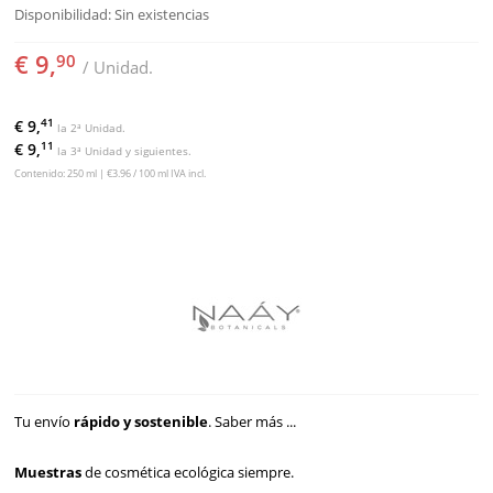
Disponibilidad:
Sin existencias
€ 9,
90
/ Unidad.
41
€ 9,
la 2ª Unidad.
11
€ 9,
la 3ª Unidad y siguientes.
Contenido: 250 ml | €3.96 / 100 ml IVA incl.
Tu envío
rápido y sostenible
.
Saber más ...
Muestras
de cosmética ecológica siempre.