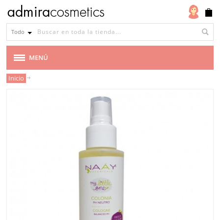
Todo
MENÚ
Inicio
MARCAS
VEGANA
CABELLO
MAQUILLAJE
ROSTRO
CUERPO