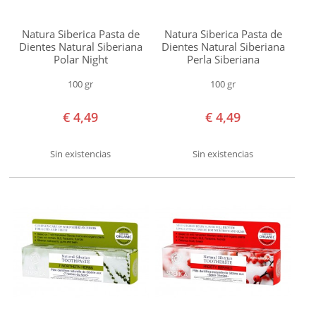
SOLAR
Natura Siberica Pasta de
Natura Siberica Pasta de
BEBÉS Y NIÑOS
Dientes Natural Siberiana
Dientes Natural Siberiana
Polar Night
Perla Siberiana
HOMBRE
100 gr
100 gr
HOGAR
€ 4,49
€ 4,49
TEMAS
Sin existencias
Sin existencias