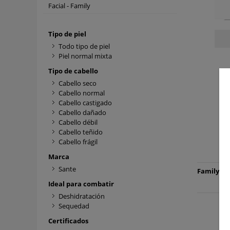
Facial - Family
Tipo de piel
Todo tipo de piel
Piel normal mixta
Tipo de cabello
Cabello seco
Cabello normal
Cabello castigado
Cabello dañado
Cabello débil
Cabello teñido
Cabello frágil
Marca
Sante
Family: 1 
Ideal para combatir
Deshidratación
Sequedad
Certificados