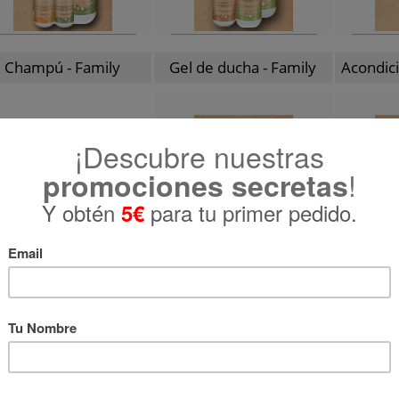
Champú - Family
Gel de ducha - Family
Acondici
Cuidado manos - Family
Fac
- 12 de 22 productos
Ordenar por