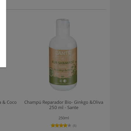
a & Coco
Champú Reparador Bio- Ginkgo &Oliva
250 ml - Sante
250ml
(5)