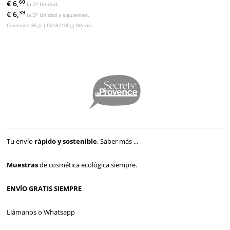
60
€ 6,
la 2ª Unidad.
39
€ 6,
la 3ª Unidad y siguientes.
Contenido: 85 gr | €8.18 / 100 gr IVA incl.
Tu envío
rápido y sostenible
.
Saber más ...
Muestras
de cosmética ecológica siempre.
ENVÍO GRATIS SIEMPRE
Llámanos o Whatsapp