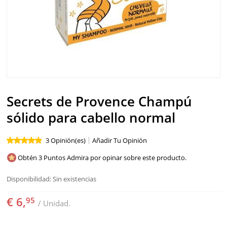
SOLAR
BEBÉS Y NIÑOS
HOMBRE
HOGAR
Secrets de Provence Champú
TEMAS
sólido para cabello normal
3 Opinión(es)
Añadir Tu Opinión
Obtén 3 Puntos Admira por opinar sobre este producto.
Disponibilidad:
Sin existencias
€ 6,
95
/ Unidad.