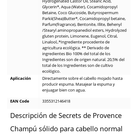
Hydrogenated Castor Oil, Stearic Acid,
Glycerin*, Aqua (Water), Cocamidopropyl
Betaine, Coco Glucoside, Butyrospermum
Parkii(Shea)Butter*, Cocamidopropyl betaine,
Parfum(fragrance), Bentonite, Illite, Behenyl
/Stearyl aminopropanediol esters, Hydrolyzed
gluten protein, Limonene, Eugenol, Citral,
Linalool,.*Ingrediente procedente de
agricultura ecológica. ** Derivado de
ingredientes Bio 100% del total de los
Ingredientes son de origen natural. 20,5% del
total de los Ingredientes son de cultivo
ecológico.
Aplicación
Directamente sobre el cabello mojado hasta
producir espuma. Masajear la espuma y
enjuagar bien con agua.
EAN Code
3355312146418
Descripción de Secrets de Provence
Champú sólido para cabello normal