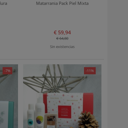
dura
Matarrania Pack Piel Mixta
€ 59,94
€ 64,80
Sin existencias
-7%
-11%