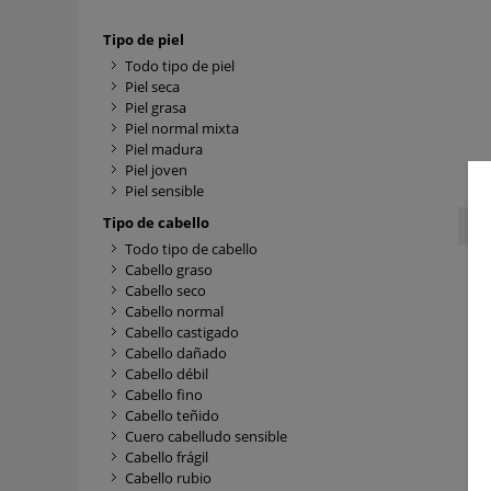
Tipo de piel
Todo tipo de piel
Piel seca
Piel grasa
Piel normal mixta
Piel madura
Piel joven
Piel sensible
Tipo de cabello
Todo tipo de cabello
Cabello graso
Cabello seco
Cabello normal
Cabello castigado
Cabello dañado
Cabello débil
Cabello fino
Cabello teñido
Cuero cabelludo sensible
Cabello frágil
Cabello rubio