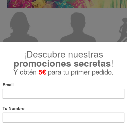
Para ella
Para el
Para m
Sets de Regalo