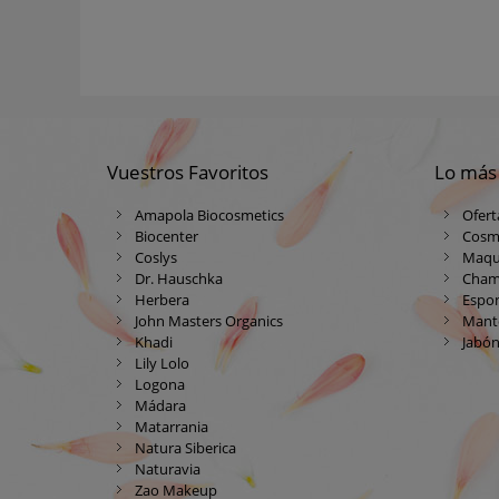
Vuestros Favoritos
Lo más
Amapola Biocosmetics
Ofert
Biocenter
Cosm
Coslys
Maqui
Dr. Hauschka
Cham
Herbera
Espon
John Masters Organics
Mante
Khadi
Jabón
Lily Lolo
Logona
Mádara
Matarrania
Natura Siberica
Naturavia
Zao Makeup