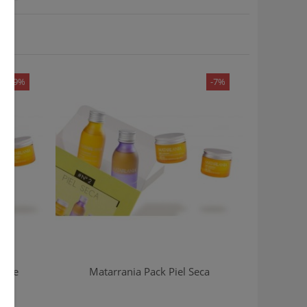
-9%
-7%
ible
Matarrania Pack Piel Seca