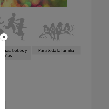
amás, bebés y
Para toda la familia
niños