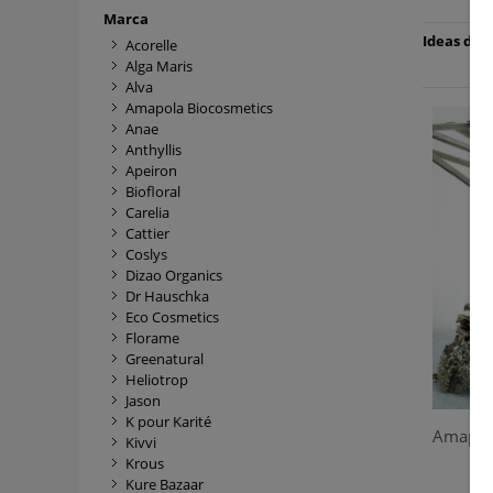
Marca
Ideas de R
Acorelle
Alga Maris
Alva
Amapola Biocosmetics
Anae
Anthyllis
Apeiron
Biofloral
Carelia
Cattier
Coslys
Dizao Organics
Dr Hauschka
Eco Cosmetics
Florame
Greenatural
Heliotrop
Jason
K pour Karité
Amapola
Kivvi
Krous
Kure Bazaar