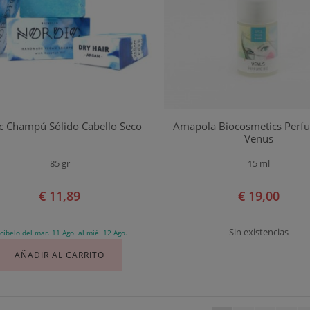
c Champú Sólido Cabello Seco
Amapola Biocosmetics Perf
Venus
85 gr
15 ml
€ 11,89
€ 19,00
Sin existencias
cíbelo del mar. 11 Ago. al mié. 12 Ago.
AÑADIR AL CARRITO