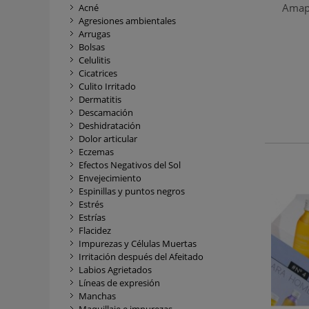
Amap
Acné
Agresiones ambientales
Arrugas
Bolsas
Celulitis
Cicatrices
Culito Irritado
Dermatitis
Descamación
Deshidratación
Dolor articular
Eczemas
Efectos Negativos del Sol
Envejecimiento
Espinillas y puntos negros
Estrés
Estrías
Flacidez
Impurezas y Células Muertas
Irritación después del Afeitado
Labios Agrietados
Líneas de expresión
Manchas