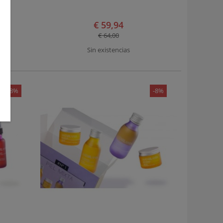
€ 59,94
€ 64,00
Sin existencias
-8%
-8%