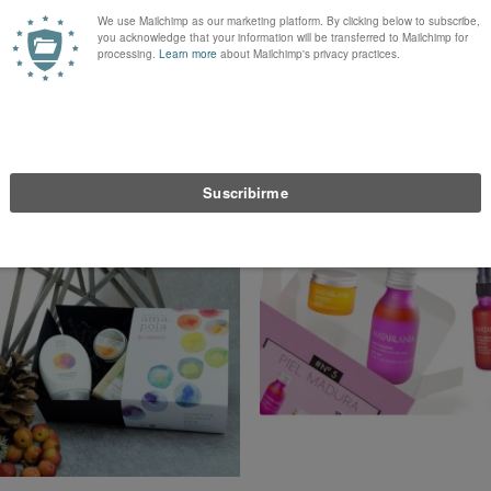
€ 39,91
€ 59,94
€ 43,90
€ 65,29
Sin existencias
Sin existencias