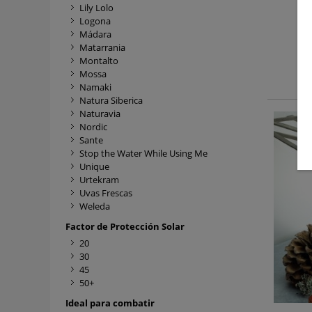
Lily Lolo
Logona
Mádara
Matarrania
Montalto
Mossa
Namaki
Natura Siberica
Naturavia
Nordic
Sante
Stop the Water While Using Me
Unique
Urtekram
Uvas Frescas
Weleda
Factor de Protección Solar
20
30
45
50+
Ideal para combatir