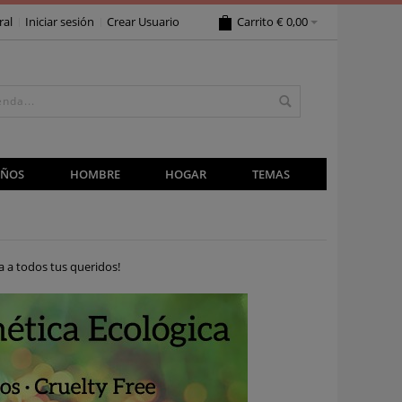
ral
Iniciar sesión
Crear Usuario
Carrito
€ 0,00
IÑOS
HOMBRE
HOGAR
TEMAS
 a todos tus queridos!