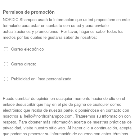
egalos Eco: 1 - 12 de 401 productos
Ordenar por
-10%
 Biocosmetics Pack Frambuesa
Matarrania Pack Piel Sens