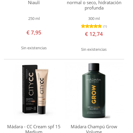
Niaulí
normal o seco, hidratación
Organic
profunda
Essentiq
250 ml
300 ml
Etamine
(1)
€ 7,95
du
€ 12,74
Lys
Sin existencias
Sin existencias
Faith
in
Nature
Flora
Florame
Geoderm
Herbera
Inika
Jason
Mádara - CC Cream spf 15
Mádara Champú Grow
John
Medium
Volume