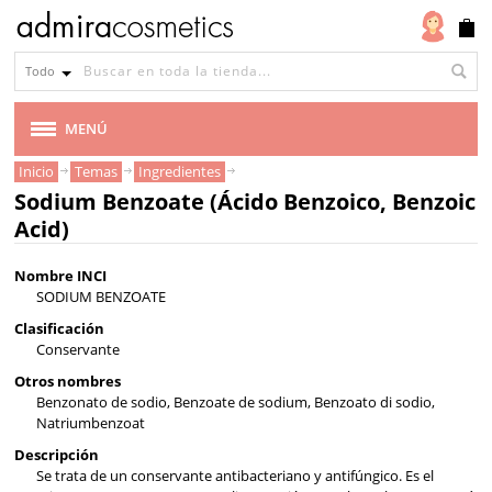
Tipo
de
Todo
piel
Todo
MENÚ
tipo
Inicio
Temas
Ingredientes
MARCAS
de
Sodium Benzoate (Ácido Benzoico, Benzoic
piel
Acid)
VEGANA
Piel
Nombre INCI
seca
CABELLO
SODIUM BENZOATE
Piel
Clasificación
MAQUILLAJE
Conservante
grasa
Otros nombres
Piel
ROSTRO
Benzonato de sodio, Benzoate de sodium, Benzoato di sodio,
normal
Natriumbenzoat
mixta
CUERPO
Descripción
Se trata de un conservante antibacteriano y antifúngico. Es el
Piel