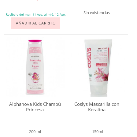
Cabello
teñido
Sin existencias
Recíbelo del mar. 11 Ago. al mié. 12 Ago.
Cuero
AÑADIR AL CARRITO
cabelludo
sensible
Cabello
frágil
Cabello
rubio
Marca
Acorelle
Alphanova Kids Champú
Coslys Mascarilla con
Alga
Princesa
Keratina
Maris
Algologie
200 ml
150ml
Alkemilla