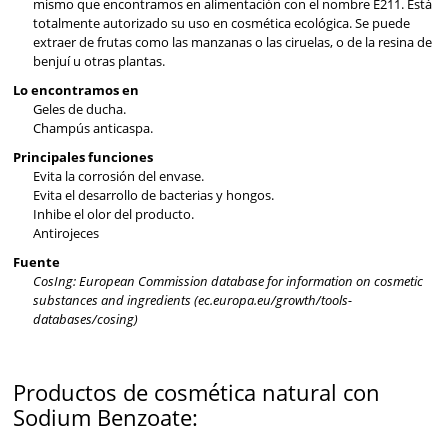
mismo que encontramos en alimentación con el nombre E211. Está
SOLAR
madura
totalmente autorizado su uso en cosmética ecológica. Se puede
extraer de frutas como las manzanas o las ciruelas, o de la resina de
Piel
benjuí u otras plantas.
BEBÉS Y NIÑOS
joven
Lo encontramos en
Geles de ducha.
HOMBRE
Piel
Champús anticaspa.
sensible
Principales funciones
HOGAR
Piel
Evita la corrosión del envase.
Evita el desarrollo de bacterias y hongos.
acnéica
TEMAS
Inhibe el olor del producto.
Antirojeces
Tipo
de
COSMÉTICOS VEGANOS
Fuente
cabello
CosIng: European Commission database for information on cosmetic
substances and ingredients (ec.europa.eu/growth/tools-
Todo
INGREDIENTES
databases/cosing)
tipo
MANTECA DE KARITÉ
de
Productos de cosmética natural con
cabello
NUTRICIÓN
Sodium Benzoate:
Cabello