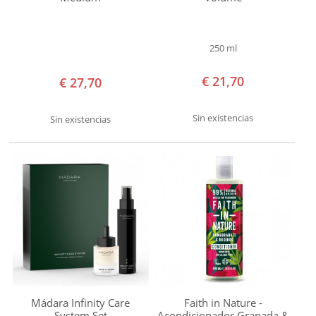
Masters
Organics
250 ml
Jonzac
Khadi
€ 21,70
€ 27,70
Kivvi
Sin existencias
Sin existencias
Krous
Lab.
Biarritz
Lady
Green
Lily
Lolo
Mádara
Mon
Mádara Infinity Care
Faith in Nature -
Deconatur
System Set
Acondicionador Granada &