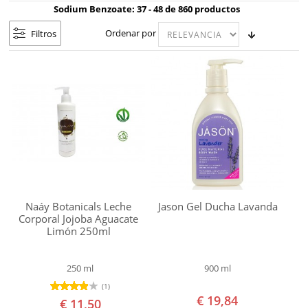
graso
PROTECCIÓN SOLAR
Sodium Benzoate: 37 - 48 de 860 productos
Cabello
Ordenar por
Filtros
IDEAS DE REGALOS ECO
Hot!
seco
Cabello
OFERTAS
normal
OFERTAS FLASH 48H
Cabello
castigado
REGALOS EN TU PEDIDO
Cabello
dañado
Cabello
Naáy Botanicals Leche
Jason Gel Ducha Lavanda
débil
Corporal Jojoba Aguacate
Limón 250ml
Cabello
fino
250 ml
900 ml
Cabello
(1)
rizado
€ 19,84
€ 11,50