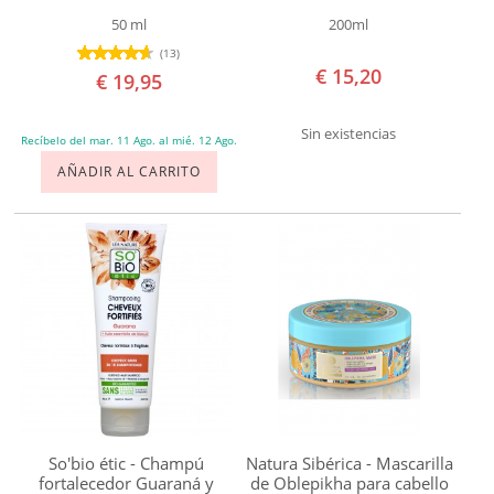
Biocenter
50 ml
200ml
Biocop
(13)
€ 15,20
€ 19,95
Biopha
Organic
Sin existencias
Recíbelo del mar. 11 Ago. al mié. 12 Ago.
Biosolis
AÑADIR AL CARRITO
Bioturm
Boho
Carelia
Cattier
Centifolia
Corpore
Sano
Coslys
Cosnature
So'bio étic - Champú
Natura Sibérica - Mascarilla
Dr
fortalecedor Guaraná y
de Oblepikha para cabello