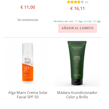
(1)
Allo'Nature
€ 11,00
€ 16,11
Alphanova
Bebé
Sin existencias
Recíbelo del mar. 11 Ago. al mié. 12 Ago.
Alphanova
AÑADIR AL CARRITO
Kids
Alphanova
Sun
Amaflora
Amapola
Biocosmetics
Apeiron
Bema
Benecos
Alga Maris Crema Solar
Mádara Acondicionador
Facial SPF 50
Color y Brillo
Bio
Happy