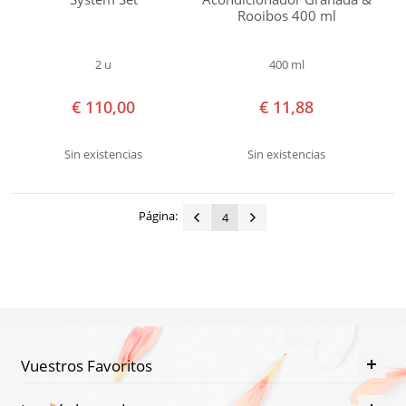
Rooibos 400 ml
Montalto
Mossa
2 u
400 ml
Naáy
Botanicals
€ 110,00
€ 11,88
Naobay
Sin existencias
Sin existencias
Natura
Siberica
Naturavia
Página:
4
Oma
Gertrude
Omum
Organic
Shop
Vuestros Favoritos
Organyc
Sapone