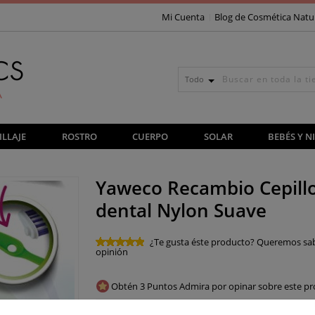
Mi Cuenta
Blog de Cosmética Natu
Todo
LLAJE
ROSTRO
CUERPO
SOLAR
BEBÉS Y N
Yaweco Recambio Cepill
dental Nylon Suave
¿Te gusta éste producto? Queremos sa
opinión
Obtén 3 Puntos Admira por opinar sobre este pr
€ 5,
20
/ Unidad.