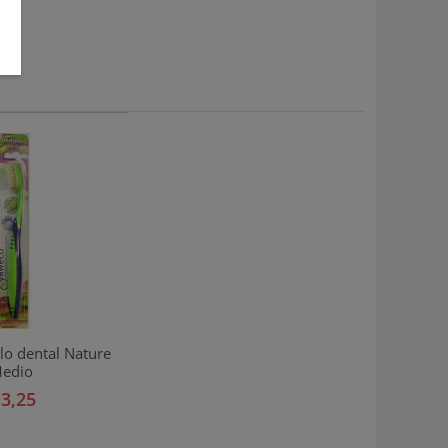
lo dental Nature
edio
 3,25