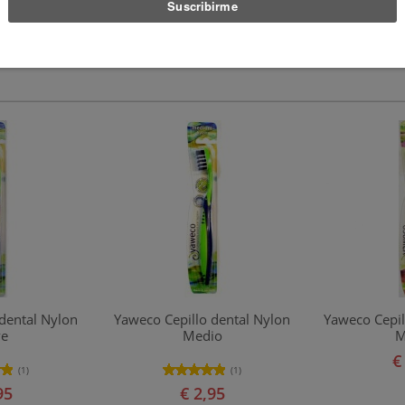
ctese
o
regístrese
dental Nylon
Yaweco Cepillo dental Nylon
Yaweco Cepil
ve
Medio
M
€
(1)
(1)
95
€ 2,95