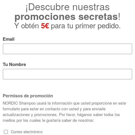
94
€ 4,
la 2ª Unidad.
78
€ 4,
la 3ª Unidad y siguientes.
Zoom
Cantidad:
AÑADIR AL CARRITO