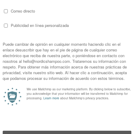
ecambio Cepillo dental Nylon Suave
miendan cambiar el cabezal cada 2 meses.
mbio Cepillo dental Nylon Suave
e, intercambiables.
edentes de materiales renovables, pensando en una higiene bucodental ecol
ergía y recursos.
mbio Cepillo dental Nylon Suave