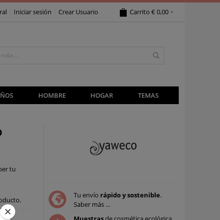
ral
Iniciar sesión
Crear Usuario
Carrito
€ 0,00
IÑOS
HOMBRE
HOGAR
TEMAS
o
ber tu
Tu envío
rápido y sostenible
.
oducto.
Saber más ...
Muestras
de cosmética ecológica