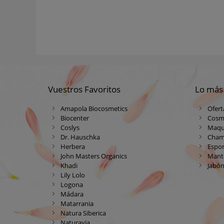
Vuestros Favoritos
Lo más
Amapola Biocosmetics
Ofert
Biocenter
Cosm
Coslys
Maqui
Dr. Hauschka
Cham
Herbera
Espon
John Masters Organics
Mante
Khadi
Jabón
Lily Lolo
Logona
Mádara
Matarrania
Natura Siberica
Naturavia