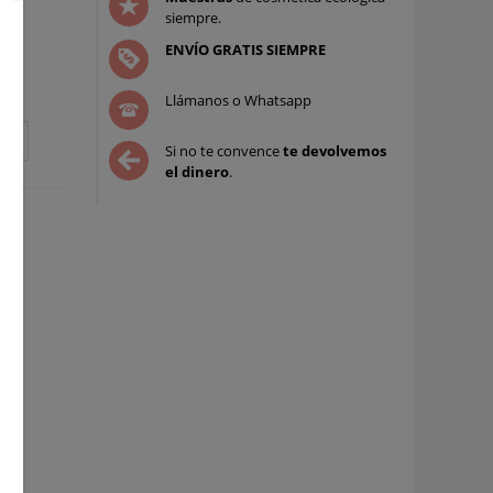
siempre.
ENVÍO GRATIS SIEMPRE
Llámanos o Whatsapp
Si no te convence
te devolvemos
el dinero
.