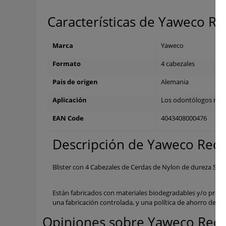
Características de Yaweco R
Marca
Yaweco
Formato
4 cabezales
Pais de origen
Alemania
Aplicación
Los odontólogos reco
EAN Code
4043408000476
Descripción de Yaweco Reca
Blister con 4 Cabezales de Cerdas de Nylon de dureza Suav
Están fabricados con materiales biodegradables y/o proc
una fabricación controlada, y una política de ahorro de en
Opiniones sobre Yaweco Reca