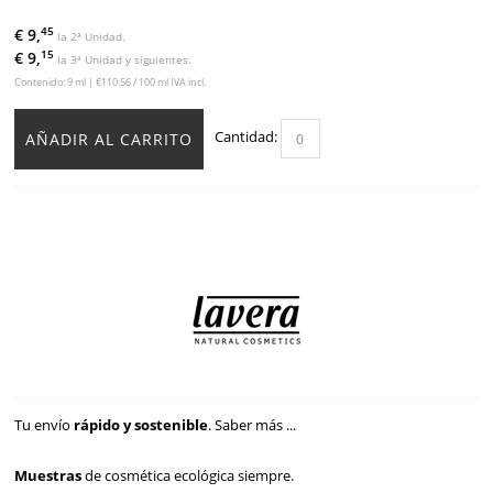
45
€ 9,
la 2ª Unidad.
15
€ 9,
la 3ª Unidad y siguientes.
Contenido: 9 ml | €110.56 / 100 ml IVA incl.
Cantidad:
AÑADIR AL CARRITO
Tu envío
rápido y sostenible
.
Saber más ...
Muestras
de cosmética ecológica siempre.