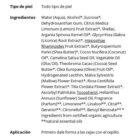
Tipo de piel
Todo tipo de piel
Ingredientes
Water (Aqua), Alcohol*, Sucrose*,
Dehydroxanthan Gum, Citrus Medica
Limonum (Lemon) Fruit Extract*, Shellac,
Argania Spinosa Kernel Oil*, Glycyrrhiza Glabra
(Licorice) Root Extract*,
Hippophae
Rhamnoides
Fruit Extract*, Butyrospermum
Parkii (Shea Butter)*, Cocos Nucifera (Coconut)
Oil*, Camelina Sativa Seed Oil, Vegetable Oil
(Olus Oil), Theobroma Cacao (Cocoa) Seed
Butter*, Olea Europaea (Olive) Fruit Oil*,
Hydrogenated Lecithin, Malva Sylvestris
(Mallow) Flower Extract*, Rosa Centifolia
Flower Extract*, Tilia Cordata Flower Extract*,
Ascorbyl Palmitate,
Tocopherol
, Helianthus
Annuus (Sunflower) Seed Oil, Fragrance
(Parfum)**, Limonene**, Linalool**, Citral**,
Geraniol**, Citronellol**, Benzyl Benzoate** *
Ingredients from certified organic agriculture
**natural essential oils
Aplicación
Primero dale forma a las cejas con el cepillo.