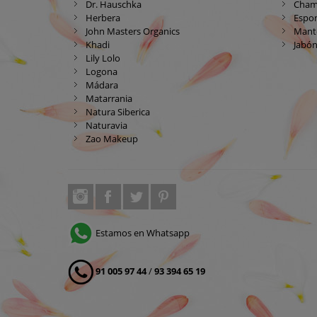
Dr. Hauschka
Cham
Herbera
Espon
John Masters Organics
Mante
Khadi
Jabón
Lily Lolo
Logona
Mádara
Matarrania
Natura Siberica
Naturavia
Zao Makeup
Estamos en Whatsapp
91 005 97 44
/
93 394 65 19