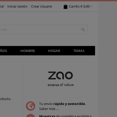
ral
Iniciar sesión
Crear Usuario
Carrito
€ 0,00
IÑOS
HOMBRE
HOGAR
TEMAS
oducto.
Tu envío
rápido y sostenible
.
Saber más ...
Muestras
de cosmética ecológica