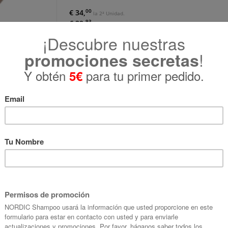
00
€ 34,
la 2ª Unidad.
93
€ 32,
la 3ª Unidad y siguientes.
Contenido: 30 ml | €119.3 / 100 ml IVA incl.
Cantidad:
AÑADIR AL CARRITO
Zoom
p - Maquillaje Fluido 705 Capuccino