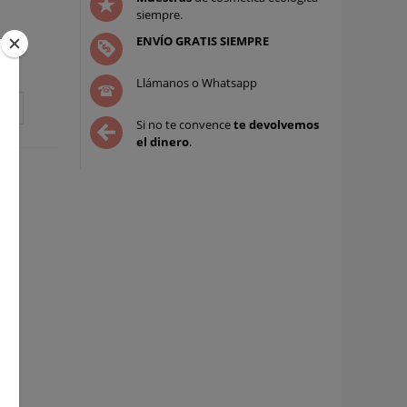
siempre.
ENVÍO GRATIS SIEMPRE
Llámanos o Whatsapp
Si no te convence
te devolvemos
el dinero
.