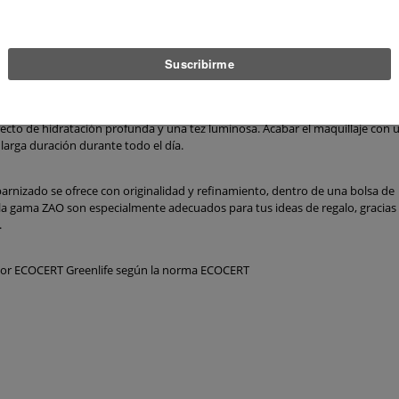
- Maquillaje Fluido 705 Capuccino
l su aplicación y complace a aquellas personas que desean un cutis con un as
er silicio orgánico del hidrosol de bambú, el aceite de almendra dulce ecol
efecto de hidratación profunda y una tez luminosa. Acabar el maquillaje con 
larga duración durante todo el día.
arnizado se ofrece con originalidad y refinamiento, dentro de una bolsa de
la gama ZAO son especialmente adecuados para tus ideas de regalo, gracias 
.
 por ECOCERT Greenlife según la norma ECOCERT