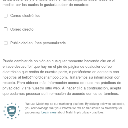
egan
tachys Nigra Extract*, Propanediol,
Jojoba
'>Simmondsia Chinensis Seed Oil
Chinensis (
Jojoba
) Seed Oil)*, Prunus Amygdalus Dulcis Oil (Prunus Amygdal
il)*, Sucrose Palmitate, Cetearyl Alcohol, Glyceril Stearate, Olive Glycerides
permum Parkii Butter (Butyrospermum Parkii (Shea) Butter)*, Potassium Pal
in, Glyceryl Caprylate, Microcrystalline Cellulose, Cellulose Gum, Ci 77820 (
grance). Puede Contener +/- : Ci 77891 (Titanium Dioxide), Ci 77491 (Iron Oxid
i 77499 (Iron Oxides).
tivo Ecológi
co
aplicar gracias a su textura ligera, el maquillaje fluido Zao se aplica con una
ién es perfecto para una aplicación con los dedos .
ncida con el color de su piel. Ni muy claro, ni demasiado oscuro para evitar el
natural del cuello. Para una cobertura media, se puede aplicar directamente 
 aplica desde el centro hacia el exterior, sin olvidar la nariz .