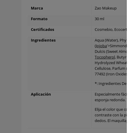
Marca
Zao Makeup
Formato
30 ml
Certificados
Cosmebio, Ecocert, V
Ingredientes
Aqua (Water), Phyllos
(
Jojoba
'>Simmondsia 
Dulcis (Sweet Almond O
Tocopherol
, Butyros
Hydrolyzed Wheat Prote
Cellulose, Parfum (Fra
77492 (Iron Oxides), C
*: Ingredientes De Cul
Aplicación
Especialmente fácil de 
esponja redonda. Tamb
Elija el color que coi
contraste con la piel 
dedos. El maquillaje se