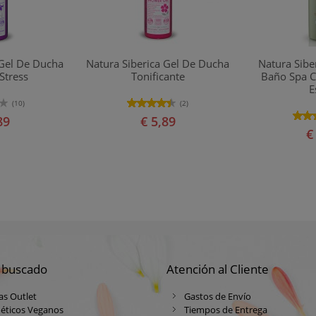
 Gel De Ducha
Natura Siberica Gel De Ducha
Natura Sibe
-Stress
Tonificante
Baño Spa C
E
(10)
(2)
89
€ 5,89
€
 buscado
Atención al Cliente
as Outlet
Gastos de Envío
éticos Veganos
Tiempos de Entrega