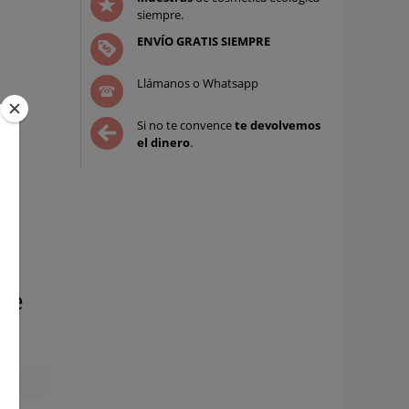
siempre.
ENVÍO GRATIS SIEMPRE
Llámanos o Whatsapp
Si no te convence
te devolvemos
el dinero
.
ote