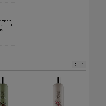
cimiento,
 las que de
la
Natura S
Baño Spa 