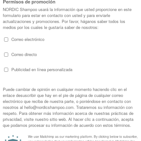
Caprate, Ethythexyl Methoxycinnamate, Soy Protein Phthalate,
Panthenol
, Cetea
ate, Glycerin, Diethylamino Hydroxybenzoyl Hexyl Benzoate, Cetearyl Glucoside, B
ethoxyphenyl Triazine, Sodium Stearoyl Glutamate,
Tocopherol
, Sodium Hyalur
) Germ Oil, Pinus Sibirica Seed Oil Polyglyceryl-6 Esters, Sodium Polyacrylate, Bi
in, Ascorbic Acid/Orange/Citrus Limon/ Citrus Aurantifolia, Polypeptides, Cetra
a Ulmaria Extract, Melissa Officinalis Flower/Leaf/Stem Water, Pulmonaria Officin
 Root Extract, Sorbus Sibirica Extract, Parfum, Dhydroacetic Acid, Benzyl Alcohol
dium Bezoate,
Potassium Sorbate
, Citric Acid, Citronellol, Geraniol, Hexyl Cinnama
tylphenyl Methylpropional.
 la piel limpia y seca en las zonas de cuello y escote con suaves movimiento
o, Flacidez, Pérdida de Elasticidad
ca Crema Lifting Para Cuello y Escot