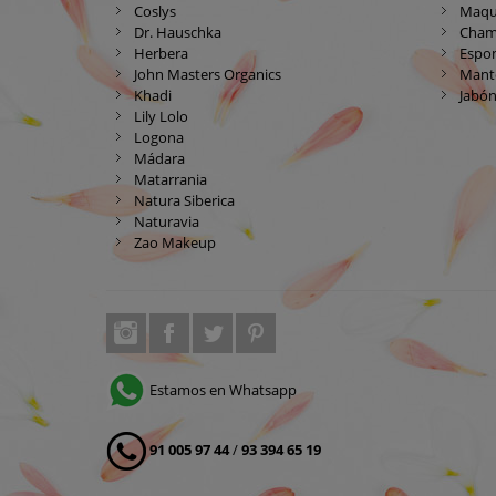
Coslys
Maqui
Dr. Hauschka
Cham
Herbera
Espon
John Masters Organics
Mante
Khadi
Jabón
Lily Lolo
Logona
Mádara
Matarrania
Natura Siberica
Naturavia
Zao Makeup
Estamos en Whatsapp
91 005 97 44
/
93 394 65 19