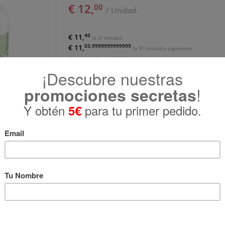
€ 12,
00
/ Unidad.
40
€ 11,
la 2ª Unidad.
03.9999999999999
€ 11,
la 3ª Unidad y siguientes.
Contenido: 120 ml | €10 / 100 ml IVA incl.
Zoom
erica Crema Lifting Para Cuello y Esc