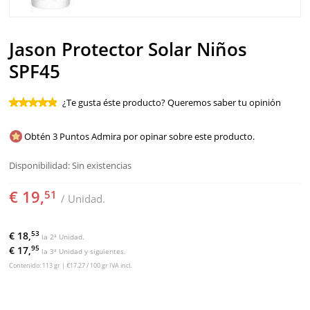
SOLAR
BEBÉS Y NIÑOS
Jason Protector Solar Niños
SPF45
HOMBRE
¿Te gusta éste producto? Queremos saber tu opinión
HOGAR
Obtén 3 Puntos Admira por opinar sobre este producto.
TEMAS
Disponibilidad:
Sin existencias
€ 19,
51
/ Unidad.
53
€ 18,
la 2ª Unidad.
95
€ 17,
la 3ª Unidad y siguientes.
Contenido: 113 gr | €17.27 / 100 gr IVA incl.