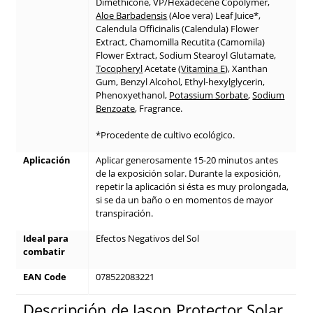
Dimethicone, VP/Hexadecene Copolymer,
Aloe Barbadensis
(Aloe vera) Leaf Juice*,
Calendula Officinalis (Calendula) Flower
Extract, Chamomilla Recutita (Camomila)
Flower Extract, Sodium Stearoyl Glutamate,
Tocopheryl
Acetate (
Vitamina E
), Xanthan
Gum, Benzyl Alcohol, Ethyl-hexylglycerin,
Phenoxyethanol,
Potassium Sorbate
,
Sodium
Benzoate
, Fragrance.
*Procedente de cultivo ecológico.
Aplicación
Aplicar generosamente 15-20 minutos antes
de la exposición solar. Durante la exposición,
repetir la aplicación si ésta es muy prolongada,
si se da un baño o en momentos de mayor
transpiración.
Ideal para
Efectos Negativos del Sol
combatir
EAN Code
078522083221
Descripción de Jason Protector Solar