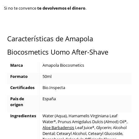
Si no te convence
te devolvemos el dinero
.
Características de Amapola
Biocosmetics Uomo After-Shave
Marca
Amapola Biocosmetics
Formato
50ml
Certificados
Bio.Inspecta
Pais de
España
origen
Ingredientes
Water (Aqua), Hamamelis Virginiana Leaf
Water*, Prunus Amigdalus Dulcis (Almod) Oil*,
Aloe Barbadensis
Leaf Juice*, Glycerin; Alcohol
Dental; Cetearyl Alcohol, Cetearyl Glucoside,