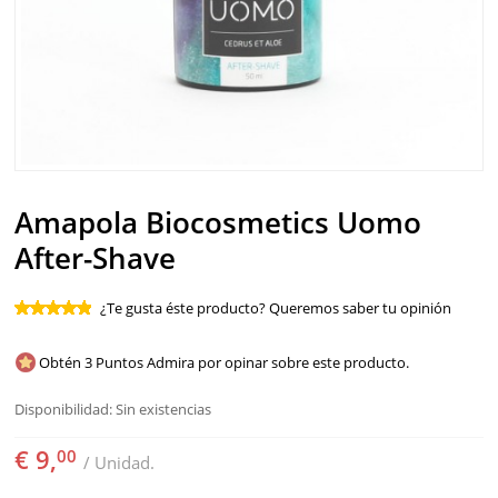
SOLAR
BEBÉS Y NIÑOS
HOMBRE
HOGAR
Amapola Biocosmetics Uomo
TEMAS
After-Shave
¿Te gusta éste producto? Queremos saber tu opinión
Obtén 3 Puntos Admira por opinar sobre este producto.
Disponibilidad:
Sin existencias
€ 9,
00
/ Unidad.