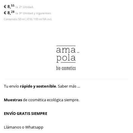
55
€ 8,
la 2ª Unidad.
28
€ 8,
la 3ª Unidad y siguientes.
Contenido: 50 ml | €18 / 100 ml IVA incl.
Tu envío
rápido y sostenible
.
Saber más ...
Muestras
de cosmética ecológica siempre.
ENVÍO GRATIS SIEMPRE
Llámanos o Whatsapp